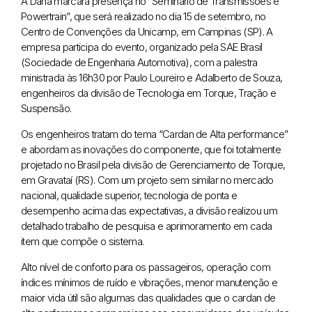
A Dana marcará presença no “Seminário de Transmissões e
Powertrain”, que será realizado no dia 15 de setembro, no
Centro de Convenções da Unicamp, em Campinas (SP). A
empresa participa do evento, organizado pela SAE Brasil
(Sociedade de Engenharia Automotiva), com a palestra
ministrada às 16h30 por Paulo Loureiro e Adalberto de Souza,
engenheiros da divisão de Tecnologia em Torque, Tração e
Suspensão.
Os engenheiros tratam do tema “Cardan de Alta performance”
e abordam as inovações do componente, que foi totalmente
projetado no Brasil pela divisão de Gerenciamento de Torque,
em Gravataí (RS). Com um projeto sem similar no mercado
nacional, qualidade superior, tecnologia de ponta e
desempenho acima das expectativas, a divisão realizou um
detalhado trabalho de pesquisa e aprimoramento em cada
item que compõe o sistema.
Alto nível de conforto para os passageiros, operação com
índices mínimos de ruído e vibrações, menor manutenção e
maior vida útil são algumas das qualidades que o cardan de