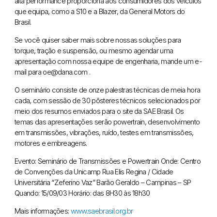
alta performance proporciona aos consumidores dos veículos
que equipa, como a S10 e a Blazer, da General Motors do
Brasil.
Se você quiser saber mais sobre nossas soluções para
torque, tração e suspensão, ou mesmo agendar uma
apresentação com nossa equipe de engenharia, mande um e-
mail para oe@dana.com .
O seminário consiste de onze palestras técnicas de meia hora
cada, com sessão de 30 pôsteres técnicos selecionados por
meio dos resumos enviados para o site da SAE Brasil. Os
temas das apresentações serão powertrain, desenvolvimento
em transmissões, vibrações, ruído, testes em transmissões,
motores e embreagens.
Evento: Seminário de Transmissões e Powertrain
Onde: Centro
de Convenções da Unicamp
Rua Elis Regina / Cidade
Universitária “Zeferino Vaz”
Barão Geraldo – Campinas – SP
Quando: 15/09/03
Horário: das 8H30 às 18h30
Mais informações:
www.saebrasil.org.br