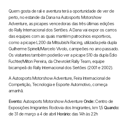
Quem gosta de rali e aventura terá a oportunidade de ver de
perto, no estande da Dana na Autosports Motorshow
Adventure, as picapes vencedoras das três últimas edições
do Rally Internacional dos Sertões. A Dana vai expor os carros
das equipes com as quais mantém patrocínios esportivos,
como a picape L200 da Mitsubishi Racing, utilizada pela dupla
Guilherme Spinelli/Marcelo Vívolo, campeões no ano passado.
Os visitantes também poderão ver a picape S10 da dupla Édio
Fuchter/Milton Pereira, da Chevrolet Rally Team, equipe
bicampeã do Rally Internacional dos Sertões (2001 e 2002).
A Autosports Motorshow Adventure, Feira Internacional de
Competição, Tecnologia e Esporte Automotivo, começa
amanhã.
Evento:
Autosports Motorshow Adventure
Onde:
Centro de
Exposições Imigrantes
Rodovia dos Imigrantes, km 1,5
Quando:
de 31 de março a 4 de abril
Horário:
das 14h às 22h