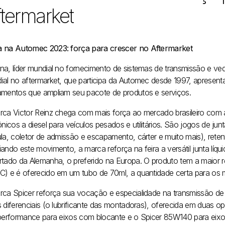
termarket
 na Automec 2023: força para crescer no Aftermarket
na, líder mundial no fornecimento de sistemas de transmissão e ved
ial no aftermarket, que participa da Automec desde 1997, apresenta
amentos que ampliam seu pacote de produtos e serviços.
rca Victor Reinz chega com mais força ao mercado brasileiro com a
ônicos a diesel para veículos pesados e utilitários. São jogos de jun
ula, coletor de admissão e escapamento, cárter e muito mais), rete
ando este movimento, a marca reforça na feira a versátil junta líquida
rtado da Alemanha, o preferido na Europa. O produto tem a maior r
C) e é oferecido em um tubo de 70ml, a quantidade certa para os m
rca Spicer reforça sua vocação e especialidade na transmissão de f
s diferenciais (o lubrificante das montadoras), oferecida em duas
 performance para eixos com blocante e o Spicer 85W140 para eixo