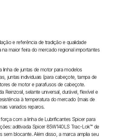
ação e referência de tradição e qualidade
 na maior feira do mercado regional importantes
 linha de juntas de motor para modelos
tas, juntas individuais (para cabeçote, tampa de
ntores de motor e parafusos de cabeçote.
 Reinzosil, selante universal, durável, flexível e
esistência à temperatura do mercado (mais de
ais variados reparos.
orça com a linha de Lubrificantes Spicer para
 opções: aditivada Spicer 85W140LS Trac-Lok™ de
s sem blocante. Além disso, a marca amplia seu