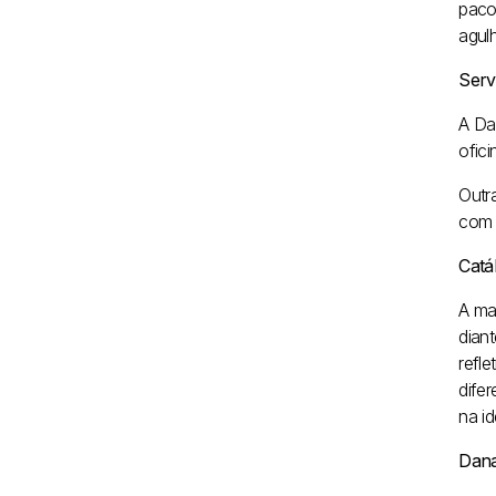
paco
agulh
Serv
A Da
ofic
Outr
com 
Catá
A ma
dian
refl
dife
na i
Dana