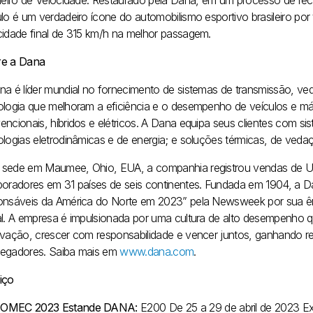
ileiro de Velocidade. Restaurado pela Dana, em um processo de re
ulo é um verdadeiro ícone do automobilismo esportivo brasileiro por
cidade final de 315 km/h na melhor passagem.
e a Dana
na é líder mundial no fornecimento de sistemas de transmissão, v
ologia que melhoram a eficiência e o desempenho de veículos e máq
encionais, híbridos e elétricos. A Dana equipa seus clientes com s
logias eletrodinâmicas e de energia; e soluções térmicas, de vedaçã
sede em Maumee, Ohio, EUA, a companhia registrou vendas de US
boradores em 31 países de seis continentes. Fundada em 1904, a
onsáveis da América do Norte em 2023” pela Newsweek por sua ênf
al. A empresa é impulsionada por uma cultura de alto desempenho qu
ovação, crescer com responsabilidade e vencer juntos, ganhando r
egadores. Saiba mais em
www.dana.com
.
iço
OMEC 2023
Estande DANA:
E200
De 25 a 29 de abril de 2023
Ex