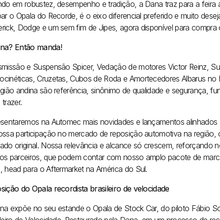
ndo em robustez, desempenho e tradição, a Dana traz para a feira 
par o Opala do Recorde, é o eixo diferencial preferido e muito dese
rick, Dodge e um sem fim de Jipes, agora disponível para compra o
na? Então manda!
smissão e Suspensão Spicer, Vedação de motores Victor Reinz, S
cinéticas, Cruzetas, Cubos de Roda e Amortecedores Albarus no Br
egião andina são referência, sinônimo de qualidade e segurança, f
trazer.
esentaremos na Automec mais novidades e lançamentos alinhados c
ossa participação no mercado de reposição automotiva na região, c
ado original. Nossa relevância e alcance só crescem, reforçando 
os parceiros, que podem contar com nosso amplo pacote de marcas
, head para o Aftermarket na América do Sul.
sição do Opala recordista brasileiro de velocidade
na expõe no seu estande o Opala de Stock Car, do piloto Fábio S