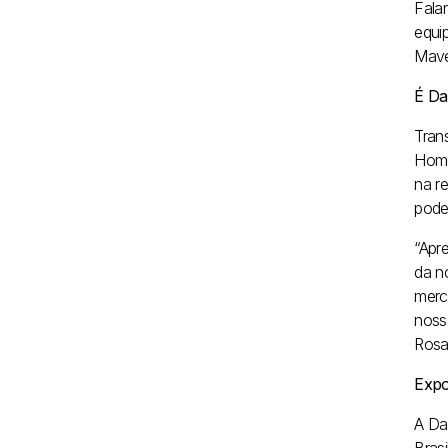
Fala
equi
Mave
É Da
Tran
Homo
na r
pode 
“Apr
da n
merc
noss
Rosa
Expo
A Da