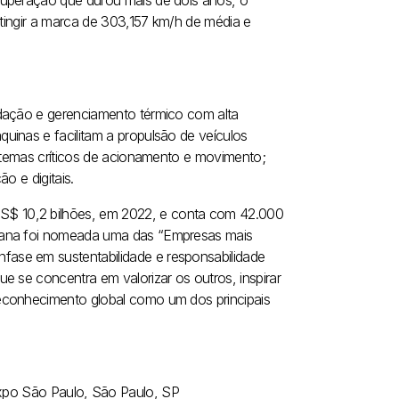
cuperação que durou mais de dois anos, o
 tingir a marca de 303,157 km/h de média e
edação e gerenciamento térmico com alta
uinas e facilitam a propulsão de veículos
istemas críticos de acionamento e movimento;
o e digitais.
$ 10,2 bilhões, em 2022, e conta com 42.000
 Dana foi nomeada uma das “Empresas mais
ase em sustentabilidade e responsabilidade
e se concentra em valorizar os outros, inspirar
econhecimento global como um dos principais
po São Paulo, São Paulo, SP