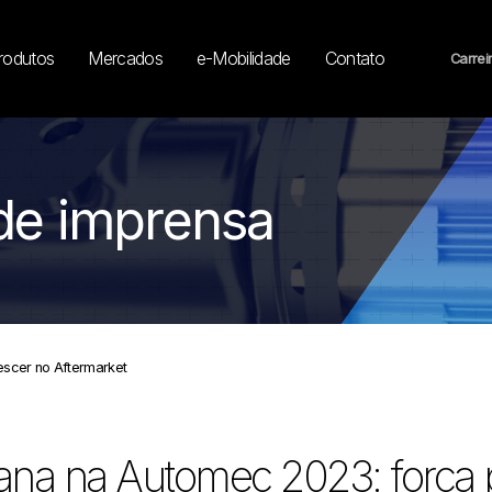
rodutos
Mercados
e-Mobilidade
Contato
Carrei
de imprensa
escer no Aftermarket
na na Automec 2023: força 