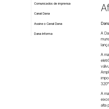
Comunicados de imprensa
Af
Canal Dana
Dana
Assine o Canal Dana
A Da
Dana Informa
mund
lanç
A ma
eletr
válv
Ampli
impo
320°
A ma
eixo
alta