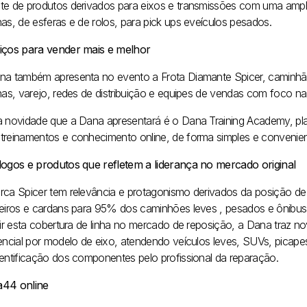
te de produtos derivados para eixos e transmissões com uma ampla
as, de esferas e de rolos, para pick ups eveículos pesados.
iços para vender mais e melhor
na também apresenta no evento a Frota Diamante Spicer, caminhã
inas, varejo, redes de distribuição e equipes de vendas com foco na
a novidade que a Dana apresentará é o Dana Training Academy, pla
treinamentos e conhecimento online, de forma simples e convenient
logos e produtos que refletem a liderança no mercado original
rca Spicer tem relevância e protagonismo derivados da posição de l
teiros e cardans para 95% dos caminhões leves , pesados e ônibus 
etir esta cobertura de linha no mercado de reposição, a Dana traz 
rencial por modelo de eixo, atendendo veículos leves, SUVs, picape
dentificação dos componentes pelo profissional da reparação.
44 online