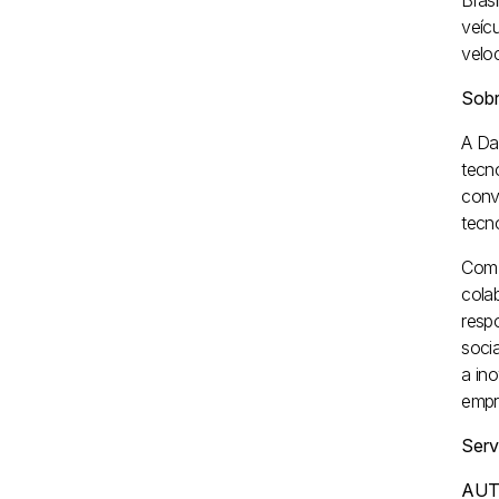
Bras
veíc
velo
Sobr
A Da
tecn
conv
tecno
Com 
cola
resp
soci
a in
empr
Serv
AUT