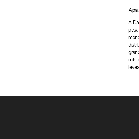
Apai
A Da
pesa
meno
dist
gran
milh
leve