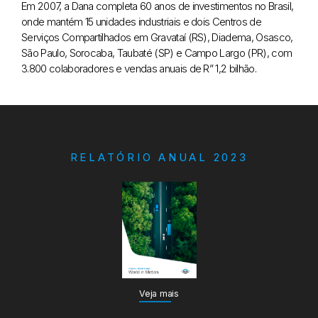
Em 2007, a Dana completa 60 anos de investimentos no Brasil,
onde mantém 15 unidades industriais e dois Centros de
Serviços Compartilhados em Gravataí (RS), Diadema, Osasco,
São Paulo, Sorocaba, Taubaté (SP) e Campo Largo (PR), com
3.800 colaboradores e vendas anuais de R” 1,2 bilhão.
RELATÓRIO ANUAL 2023
Veja mais