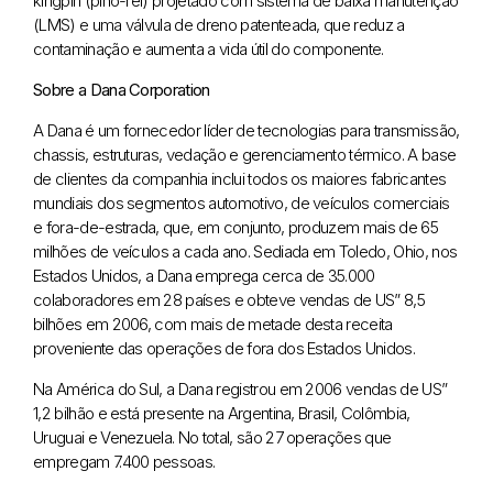
kingpin (pino-rei) projetado com sistema de baixa manutenção
(LMS) e uma válvula de dreno patenteada, que reduz a
contaminação e aumenta a vida útil do componente.
Sobre a Dana Corporation
A Dana é um fornecedor líder de tecnologias para transmissão,
chassis, estruturas, vedação e gerenciamento térmico. A base
de clientes da companhia inclui todos os maiores fabricantes
mundiais dos segmentos automotivo, de veículos comerciais
e fora-de-estrada, que, em conjunto, produzem mais de 65
milhões de veículos a cada ano. Sediada em Toledo, Ohio, nos
Estados Unidos, a Dana emprega cerca de 35.000
colaboradores em 28 países e obteve vendas de US” 8,5
bilhões em 2006, com mais de metade desta receita
proveniente das operações de fora dos Estados Unidos.
Na América do Sul, a Dana registrou em 2006 vendas de US”
1,2 bilhão e está presente na Argentina, Brasil, Colômbia,
Uruguai e Venezuela. No total, são 27 operações que
empregam 7.400 pessoas.