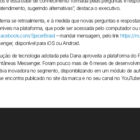
cos e essa base de conhecimento formada pelas perguntas e respos
atendimento, sugerindo alternativas”, destaca o executivo.
stema se retroalimenta, e à medida que novas perguntas e respost
oníveis na plataforma, que pode ser acessada pelo computador ou s
acebook.com/SpicerBrasil
– mandar mensagem, pelo link
https://m
enger, disponível para iOS ou Android.
lução de tecnologia adotada pela Dana aproveita a plataforma d
antâneas Messenger. Foram pouco mais de 6 meses de desenvolvim
iativa inovadora no segmento, disponibilizando em um módulo de a
se encontra publicado no site da marca e no seu canal no YouTube