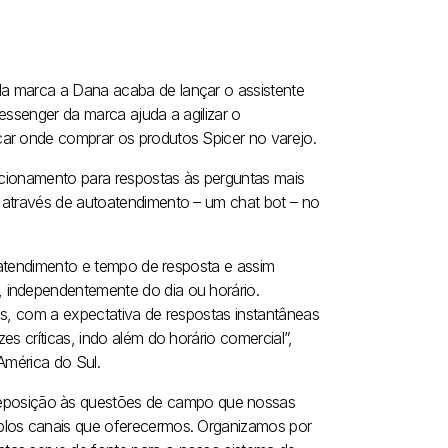
a marca a Dana acaba de lançar o assistente
essenger da marca ajuda a agilizar o
car onde comprar os produtos Spicer no varejo.
recionamento para respostas às perguntas mais
 através de autoatendimento – um chat bot – no
o atendimento e tempo de resposta e assim
 independentemente do dia ou horário.
is, com a expectativa de respostas instantâneas
s críticas, indo além do horário comercial”,
América do Sul.
posição às questões de campo que nossas
plos canais que oferecermos. Organizamos por