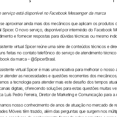
 serviço está disponível no Facebook Messenger da marca
 se aproximar ainda mais dos mecânicos que aplicam os produtos d
ual Spicer. O novo serviço, disponível por intermédio do Facebook M
dimento e fornecer respostas para dúvidas técnicas ou mesmo indi
sistente virtual Spicer reúne uma série de conteúdos técnicos e di
ns feitas no contato telefônico do serviço de atendimento técnico
book da marca – @SpicerBrasil.
ssistente virtual Spicer é mais uma iniciativa para melhorar o noss
or atender as necessidades e questões recorrentes dos mecânicos,
izamos a tecnologia para atender mais este desafio dos tempos atua
anais digitais, oferecendo soluções para estas questões muitas veze
ica Luís Pedro Ferreira, Diretor de Marketing e Comunicação para a 
amos nosso conhecimento de anos de atuação no mercado de re
ades Móveis têm trazido, além das perguntas que surgem nos múlti