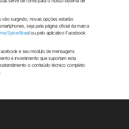
tas serve de fonte para o nosso sistema de
as vão surgindo, novas opções estarão
martphones, seja pela página oficial da marca
.me/SpicerBrasi
l ou pelo aplicativo Facebook
o Facebook e seu módulo de mensagens
ento e investimento que suportam esta
utoatendimento o conteúdo técnico completo
.