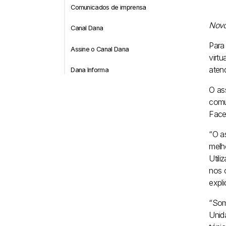
Comunicados de imprensa
Novo
Canal Dana
Para
Assine o Canal Dana
virt
aten
Dana Informa
O as
comu
Face
“O a
melh
Util
nos c
expl
“Som
Unid