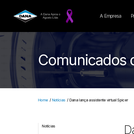
A Empresa
P
Comunicados 
Home
/
Notícias
/
Dana lança assistente virtual Spicer
Da
Notícias