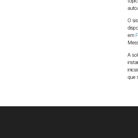
tópi
auto
O si
disp
em
F
Mess
A so
inst
inic
que 