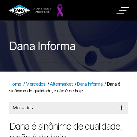
Dana Informa
Home
/
Mercados
/
Aftermarket
/
Dana Informa
/
Dana é
sinônimo de qualidade, e não é de hoje
Mercados
Dana é sinônimo de qualidade,