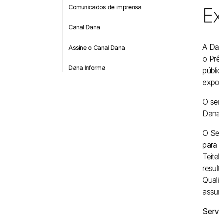
Comunicados de imprensa
Ex
Canal Dana
A Da
Assine o Canal Dana
o Pr
Dana Informa
públ
expo
O se
Dana
O Se
para
Teit
resu
Qual
assu
Serv