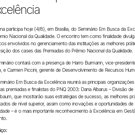
celência
na participa hoje (4/8), em Brasília, do Seminário Em Busca da Ex
êmio Nacional da Qualidade. O encontro tem como finalidade divulg
icos envolvidos no gerenciamento das instituições as melhores prát
sição dos cases das Premiadas do Prêmio Nacional da Qualidade.
minário contará com a presença de Harro Burmann, vice-presidente
, e Carmen Piccini, gerente de Desenvolvimento de Recursos Hum
minário Em Busca da Excelência reunirá as principais organizações 
 as premiadas e finalistas do PNQ 2003: Dana Albarus – Divisão de 
elbaum, que mostrarão suas estratégias de sucesso, as melhores p
ltados de nível superior, assim como inovações e oportunidades de
idade – é o mais importante reconhecimento à Excelência em Gestão 
nto.
iço: