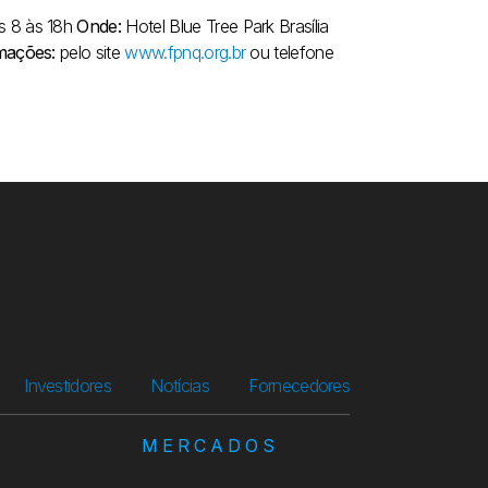
s 8 às 18h
Onde:
Hotel Blue Tree Park Brasília
mações:
pelo site
www.fpnq.org.br
ou telefone
Investidores
Notícias
Fornecedores
S
MERCADOS