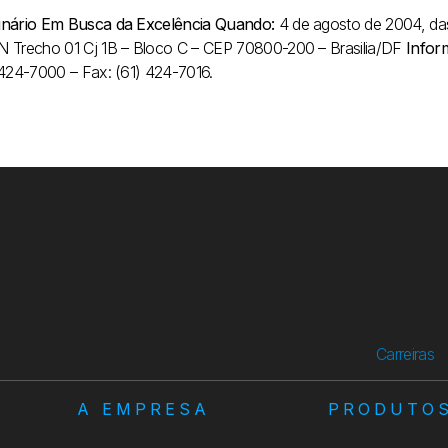
nário Em Busca da Excelência
Quando:
4 de agosto de 2004, da
 Trecho 01 Cj 1B – Bloco C – CEP 70800-200 – Brasilia/DF
Infor
 424-7000 – Fax: (61) 424-7016.
Carreiras
A EMPRESA
PRODUTO