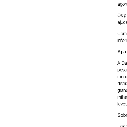
agor
Os p
ajud
Com 
info
Apai
A Da
pesa
meno
dist
gran
milh
leve
Sobr
Dana