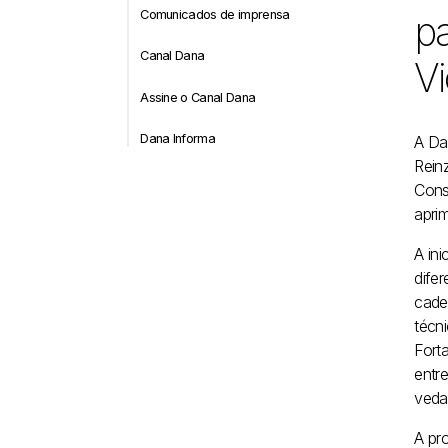
Comunicados de imprensa
pa
Canal Dana
Vi
Assine o Canal Dana
Dana Informa
A Da
Rein
Cons
apri
A in
dife
cade
técn
Fort
entr
veda
A pr