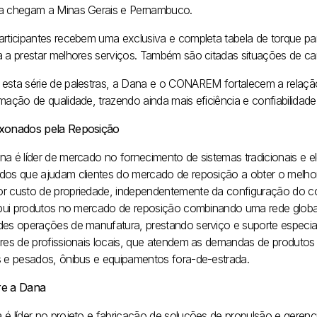
a chegam a Minas Gerais e Pernambuco.
articipantes recebem uma exclusiva e completa tabela de torque para
a a prestar melhores serviços. Também são citadas situações de c
esta série de palestras, a Dana e o CONAREM fortalecem a relaçã
rmação de qualidade, trazendo ainda mais eficiência e confiabilida
xonados pela Reposição
na é líder de mercado no fornecimento de sistemas tradicionais e el
dos que ajudam clientes do mercado de reposição a obter o melho
r custo de propriedade, independentemente da configuração do co
ribui produtos no mercado de reposição combinando uma rede global
des operações de manufatura, prestando serviço e suporte especia
ares de profissionais locais, que atendem as demandas de produto
s e pesados, ônibus e equipamentos fora-de-estrada.
e a Dana
 é líder no projeto e fabricação de soluções de propulsão e gerenc