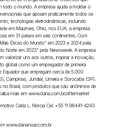
m todo o mundo. A empresa ajuda a moldar o
onvencionais que apoiam praticamente todos os
to; tecnologias eletrodinâmicas, incluindo
de em Maumee, Ohio, nos EUA, a empresa
oas em 31 países em seis continentes. Com
s Mais Éticas do Mundo” em 2023 e 2024 pela
 do Norte em 2023” pela Newsweek. A empresa
valorizar uns aos outros, inspirar a inovação,
to global como um empregador de primeira
a e Equador que empregam cerca de 5.000
), Campinas, Jundiaí, Limeira e Sorocaba (SP).
 no Brasil, com produtos que são sinônimos de
. Saiba mais em www.dana.com.br/aftermarket
omotivo
Carla L. Nórcia
Cel. +55 11 98441-4243
 em www.dananoar.com.br