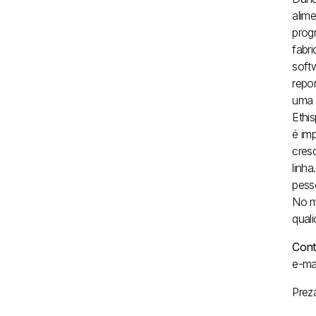
alim
prog
fabr
softw
repo
uma 
Ethi
é im
cres
linha.
pess
No m
qual
Cont
e-mai
Prez