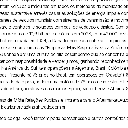
entam veículos e máquinas em todos os mercados de mobilidade e
resso sustentável através das suas soluções de energia limpa e c
icantes de veículos mundiais com sistemas de transmissão e movimen
are e controles; e soluções térmicas, de vedação e digitais.
Com se
rtou vendas de 10,6 bilhões de dólares em 2023, com 42.000 pess
história iniciada em 1904, a Dana foi nomeada entre as “Empresa
sphere e como uma das “Empresas Mais Responsáveis da América
pulsionada por uma cultura de alto desempenho que se concentra em 
cer com responsabilidade e vencer juntos, ganhando reconhecimen
Na América do Sul, tem operações na Argentina, Brasil, Colômbi
oas. Presente há 76 anos no Brasil, tem operações em Gravataí (RS
ercado da reposição tem uma história de 76 anos de investimentos
idade e tradição através das marcas Spicer, Victor Reinz e Albarus
ato de Mídia
Relações Públicas e Imprensa para o Aftermarket Aut
l: carla.norcia@insighttrade.com.br
ado colega, você também pode acessar esse e outros conteúdos