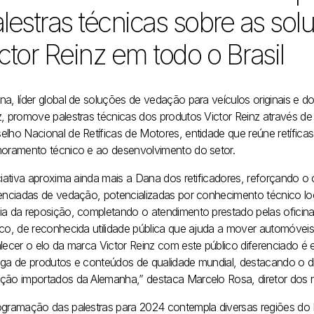
lestras técnicas sobre as so
ctor Reinz em todo o Brasil
na, líder global de soluções de vedação para veículos originais e
z, promove palestras técnicas dos produtos Victor Reinz através 
elho Nacional de Retíficas de Motores, entidade que reúne retífica
moramento técnico e ao desenvolvimento do setor.
iciativa aproxima ainda mais a Dana dos retificadores, reforçando 
renciadas de vedação, potencializadas por conhecimento técnico loc
ia da reposição, completando o atendimento prestado pelas oficin
ico, de reconhecida utilidade pública que ajuda a mover automóveis
alecer o elo da marca Victor Reinz com este público diferenciado é
ega de produtos e conteúdos de qualidade mundial, destacando o di
ção importados da Alemanha,” destaca Marcelo Rosa, diretor dos n
ogramação das palestras para 2024 contempla diversas regiões do 