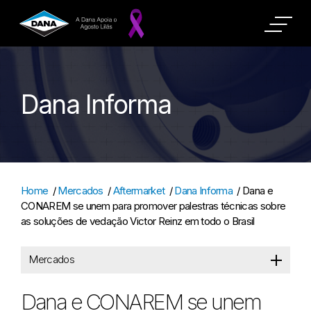
Dana Informa
Home
/
Mercados
/
Aftermarket
/
Dana Informa
/
Dana e
CONAREM se unem para promover palestras técnicas sobre
as soluções de vedação Victor Reinz em todo o Brasil
Mercados
Dana e CONAREM se unem