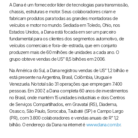
A Dana é um fornecedor líder de tecnologias para transmissão,
chassis, estruturas e motor. Seus colaboradores criam e
fabricam produtos para todas as grandes montadoras de
veículos e motor no mundo. Sediada em Toledo, Ohio, nos
Estados Unidos, a Dana está focada em ser um parceiro
fundamental para os clientes dos segmentos automotivo, de
veículos comerciais e fora-de-estrada, que em conjunto
produzem mais de 60 milhões de unidades a cada ano. O
grupo obteve vendas de US” 8,5 bilhões em 2006.
Na América do Sul, a Dana registrou vendas de US” 1,2 bilhão e
está presente na Argentina, Brasil, Colômbia, Uruguai e
Venezuela. No total são 31 operações que empregam 7.400
pessoas. Em 2007, a Dana completa 60 anos de investimentos
no Brasil, onde mantém 15 unidades industriais e dois Centros
de Serviços Compartilhados, em Gravataí (RS), Diadema,
Osasco, São Paulo, Sorocaba, Taubaté (SP) e Campo Largo
(PR), com 3.800 colaboradores e vendas anuais de R” 1,2
bilhão. O endereço da Dana na internet é
www.dana.com.br
.