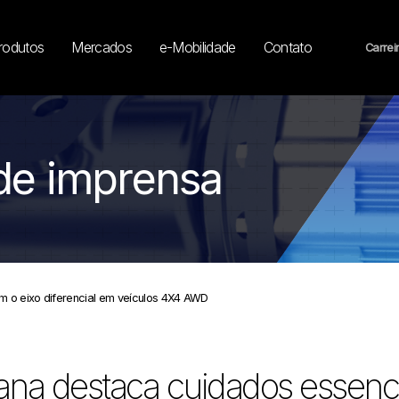
rodutos
Mercados
e-Mobilidade
Contato
Carrei
de imprensa
 o eixo diferencial em veículos 4X4 AWD
na destaca cuidados essenci