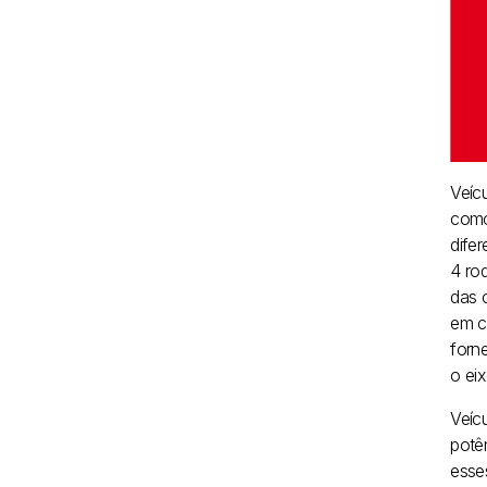
Veíc
como
dife
4 ro
das 
em c
forn
o eix
Veícu
potên
esse