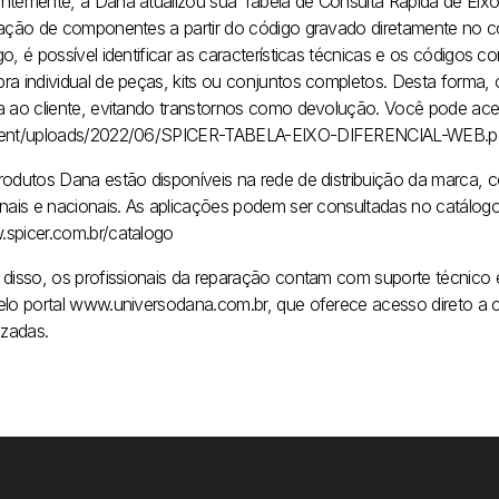
ntemente, a Dana atualizou sua Tabela de Consulta Rápida de Eixos
cação de componentes a partir do código gravado diretamente no c
o, é possível identificar as características técnicas e os códigos 
ra individual de peças, kits ou conjuntos completos. Desta forma
a ao cliente, evitando transtornos como devolução. Você pode acess
ent/uploads/2022/06/SPICER-TABELA-EIXO-DIFERENCIAL-WEB.p
rodutos Dana estão disponíveis na rede de distribuição da marca, co
nais e nacionais. As aplicações podem ser consultadas no catálogo di
spicer.com.br/catalogo
 disso, os profissionais da reparação contam com suporte técnico
elo portal www.universodana.com.br, que oferece acesso direto a 
izadas.