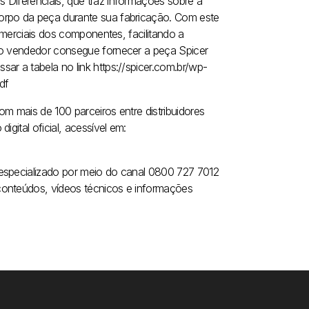
 Diferenciais, que traz informações sobre a
orpo da peça durante sua fabricação. Com este
comerciais dos componentes, facilitando a
, o vendedor consegue fornecer a peça Spicer
ar a tabela no link https://spicer.com.br/wp-
df
m mais de 100 parceiros entre distribuidores
gital oficial, acessível em:
 especializado por meio do canal 0800 727 7012
conteúdos, vídeos técnicos e informações