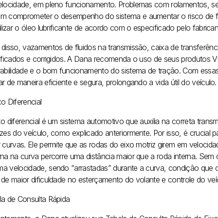
elocidade, em pleno funcionamento. Problemas com rolamentos, sen
m comprometer o desempenho do sistema e aumentar o risco de fa
ilizar o óleo lubrificante de acordo com o especificado pelo fabrican
 disso, vazamentos de fluidos na transmissão, caixa de transferênc
tificados e corrigidos. A Dana recomenda o uso de seus produtos V
rabilidade e o bom funcionamento do sistema de tração. Com essa
r de maneira eficiente e segura, prolongando a vida útil do veículo.
o Diferencial
xo diferencial é um sistema automotivo que auxilia na correta tran
izes do veículo, como explicado anteriormente. Por isso, é crucial
 curvas. Ele permite que as rodas do eixo motriz girem em velocidad
rna na curva percorre uma distância maior que a roda interna. Sem o
a velocidade, sendo “arrastadas” durante a curva, condição que 
 de maior dificuldade no esterçamento do volante e controle do veí
la de Consulta Rápida