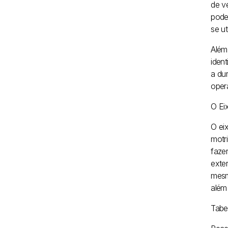
de v
pode
se ut
Além
iden
a du
opera
O Eix
O ei
motr
fazer
exte
mesm
além
Tabe