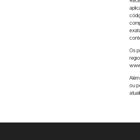
Rece
apli
códig
comp
exat
cont
Os p
regio
www.
Além
ou p
atual