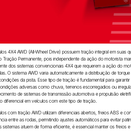
ulos 4X4 AWD (All-Wheel Drive) possuem tração integral em suas q
 Tração Permanente, pois independente da ação do motorista man
rente dos sistemas convencionais 4X4 que requerem a ação do motor
das. O sistema AWD varia automaticamente a distribuição de torque e
condições da pista. Esse tipo de tração é fundamental para garant
ondições adversas como chuva, terrenos escorregadios ou irregulare
ecimento de sistemas de transmissão automotiva e propulsão eletrif
o diferencial em veículos com este tipo de tração.
los com tração AWD utilizam diferenciais abertos, freios ABS e cont
cia entre as rodas, permitindo ajustes automáticos para evitar pati
s sistemas atuem de forma eficiente, é essencial manter os freios