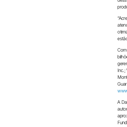
dess
prod
“Acr
aten
otim
estã
Com 
bilh
gere
Inc.
Mont
Guar
www.
A Da
auto
apro
Fund