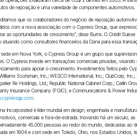
as operações totalizaram cerca de US$ 2 bilhões em 2003. A tra
utos de reposição e uma variedade de componentes automotivos.
editamos que os colaboradores do negócio de reposição automotiva
didos com a nova associação com o Cypress Group, que expressou 
izar as oportunidades de crescimento”, disse Burns. O Crédit Suiss
o atuando como consultores financeiros da Dana para essa transa
sede em Nova York, o Cypress Group é um grupo que supervisiona
ões. O Cypress investe em transações comerciais privadas, visando 
nciamento para apoiar o crescimento. Investimentos feitos pelo C
; Williams Scotsman, Inc.; WESCO International, Inc.; ClubCorp, In
pelier Re Holdings, Ltd.; Republic National Cabinet Corp.; Catlin 
anty Insurance Company (FGIC); e Communications & Power Industri
cypressgp.com
.
na Incorporated é líder mundial em design, engenharia e manufatura
motivos, comerciais e fora-de-estrada. Inovando há um século, 
ximadamente 45.000 pessoas ao redor do mundo, dedicadas ao des
ada em 1904 e com sede em Toledo, Ohio, nos Estados Unidos, te