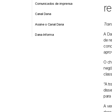
Comunicados de imprensa
re
Canal Dana
Tran
Assine o Canal Dana
A Da
Dana Informa
de r
concl
apro
O ch
negó
class
“A t
diss
para
A ve