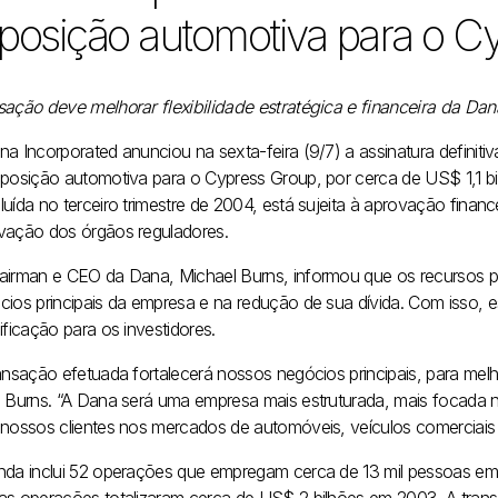
posição automotiva para o C
sação deve melhorar flexibilidade estratégica e financeira da Dan
na Incorporated anunciou na sexta-feira (9/7) a assinatura defini
eposição automotiva para o Cypress Group, por cerca de US$ 1,1 bil
uída no terceiro trimestre de 2004, está sujeita à aprovação financ
vação dos órgãos reguladores.
airman e CEO da Dana, Michael Burns, informou que os recursos p
cios principais da empresa e na redução de sua dívida. Com isso,
ificação para os investidores.
ransação efetuada fortalecerá nossos negócios principais, para me
e Burns. “A Dana será uma empresa mais estruturada, mais focada
 nossos clientes nos mercados de automóveis, veículos comerciais 
nda inclui 52 operações que empregam cerca de 13 mil pessoas e