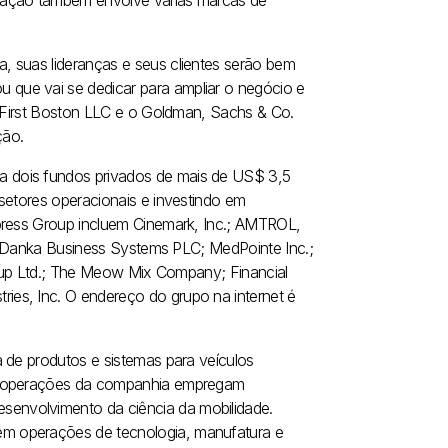
nsação também envolve várias marcas de
, suas lideranças e seus clientes serão bem
que vai se dedicar para ampliar o negócio e
e First Boston LLC e o Goldman, Sachs & Co.
ção.
 dois fundos privados de mais de US$ 3,5
setores operacionais e investindo em
ypress Group incluem Cinemark, Inc.; AMTROL,
c.; Danka Business Systems PLC; MedPointe Inc.;
Group Ltd.; The Meow Mix Company; Financial
es, Inc. O endereço do grupo na internet é
 de produtos e sistemas para veículos
as operações da companhia empregam
envolvimento da ciência da mobilidade.
m operações de tecnologia, manufatura e