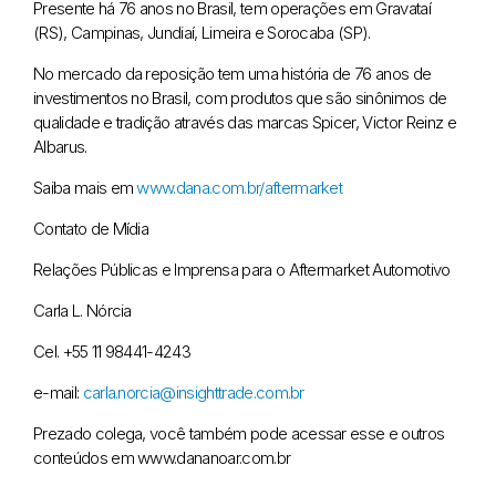
Presente há 76 anos no Brasil, tem operações em Gravataí
(RS), Campinas, Jundiaí, Limeira e Sorocaba (SP).
No mercado da reposição tem uma história de 76 anos de
investimentos no Brasil, com produtos que são sinônimos de
qualidade e tradição através das marcas Spicer, Victor Reinz e
Albarus.
Saiba mais em
www.dana.com.br/aftermarket
Contato de Mídia
Relações Públicas e Imprensa para o Aftermarket Automotivo
Carla L. Nórcia
Cel. +55 11 98441-4243
e-mail:
carla.norcia@insighttrade.com.br
Prezado colega, você também pode acessar esse e outros
conteúdos em www.dananoar.com.br