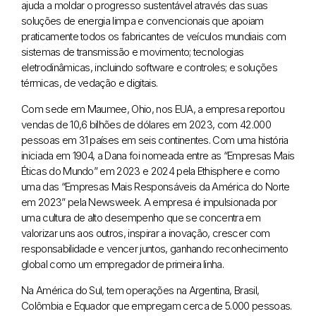
ajuda a moldar o progresso sustentável através das suas
soluções de energia limpa e convencionais que apoiam
praticamente todos os fabricantes de veículos mundiais com
sistemas de transmissão e movimento; tecnologias
eletrodinâmicas, incluindo software e controles; e soluções
térmicas, de vedação e digitais.
Com sede em Maumee, Ohio, nos EUA, a empresa reportou
vendas de 10,6 bilhões de dólares em 2023, com 42.000
pessoas em 31 países em seis continentes. Com uma história
iniciada em 1904, a Dana foi nomeada entre as “Empresas Mais
Éticas do Mundo” em 2023 e 2024 pela Ethisphere e como
uma das “Empresas Mais Responsáveis da América do Norte
em 2023” pela Newsweek. A empresa é impulsionada por
uma cultura de alto desempenho que se concentra em
valorizar uns aos outros, inspirar a inovação, crescer com
responsabilidade e vencer juntos, ganhando reconhecimento
global como um empregador de primeira linha.
Na América do Sul, tem operações na Argentina, Brasil,
Colômbia e Equador que empregam cerca de 5.000 pessoas.