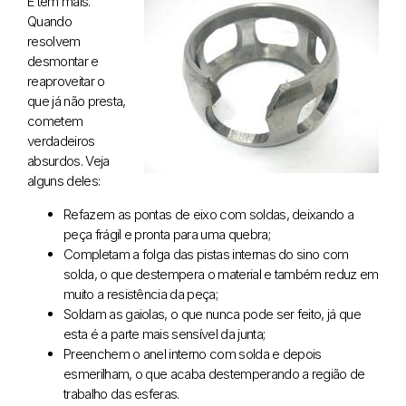
E tem mais.
Quando
resolvem
desmontar e
reaproveitar o
que já não presta,
cometem
verdadeiros
absurdos. Veja
alguns deles:
Refazem as pontas de eixo com soldas, deixando a
peça frágil e pronta para uma quebra;
Completam a folga das pistas internas do sino com
solda, o que destempera o material e também reduz em
muito a resistência da peça;
Soldam as gaiolas, o que nunca pode ser feito, já que
esta é a parte mais sensível da junta;
Preenchem o anel interno com solda e depois
esmerilham, o que acaba destemperando a região de
trabalho das esferas.