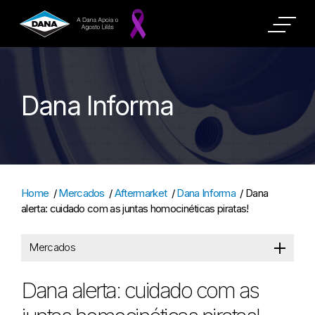
Dana Informa
Home
/
Mercados
/
Aftermarket
/
Dana Informa
/
Dana
alerta: cuidado com as juntas homocinéticas piratas!
Mercados
Dana alerta: cuidado com as