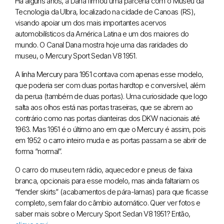
Há alguns anos, a Dana firmou uma parceria com o Museu da
Tecnologia da Ulbra, localizado na cidade de Canoas (RS),
visando apoiar um dos mais importantes acervos
automobilísticos da América Latina e um dos maiores do
mundo. O Canal Dana mostra hoje uma das raridades do
museu, o Mercury Sport Sedan V8 1951.
A linha Mercury para 1951 contava com apenas esse modelo,
que poderia ser com duas portas hardtop e conversível, além
da perua (também de duas portas). Uma curiosidade que logo
salta aos olhos está nas portas traseiras, que se abrem ao
contrário como nas portas dianteiras dos DKW nacionais até
1963. Mas 1951 é o último ano em que o Mercury é assim, pois
em 1952 o carro inteiro muda e as portas passam a se abrir de
forma “normal”.
O carro do museu tem rádio, aquecedor e pneus de faixa
branca, opcionais para esse modelo, mas ainda faltariam os
“fender skirts” (acabamentos de pára-lamas) para que ficasse
completo, sem falar do câmbio automático. Quer ver fotos e
saber mais sobre o Mercury Sport Sedan V8 1951? Então,