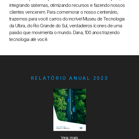
integrando sistemas, otimizando recursos e fazendo nossos
clientes vencerem. Para comemorar o nosso centenário,
trazemos para você carros do incrível Museu de Tecnologia
da Ulbra, do Rio Grande do Sul, verdadeiros ícones de uma
paixão que movimenta o mundo. Dana, 100 anos trazendo
tecnologia até você.
RELATÓRIO ANUAL 2023
Veja mais