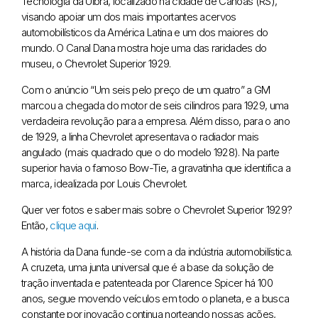
Tecnologia da Ulbra, localizado na cidade de Canoas (RS),
visando apoiar um dos mais importantes acervos
automobilísticos da América Latina e um dos maiores do
mundo. O Canal Dana mostra hoje uma das raridades do
museu, o Chevrolet Superior 1929.
Com o anúncio “Um seis pelo preço de um quatro” a GM
marcou a chegada do motor de seis cilindros para 1929, uma
verdadeira revolução para a empresa. Além disso, para o ano
de 1929, a linha Chevrolet apresentava o radiador mais
angulado (mais quadrado que o do modelo 1928). Na parte
superior havia o famoso Bow-Tie, a gravatinha que identifica a
marca, idealizada por Louis Chevrolet.
Quer ver fotos e saber mais sobre o Chevrolet Superior 1929?
Então,
clique aqui
.
A história da Dana funde-se com a da indústria automobilística.
A cruzeta, uma junta universal que é a base da solução de
tração inventada e patenteada por Clarence Spicer há 100
anos, segue movendo veículos em todo o planeta, e a busca
constante por inovação continua norteando nossas ações,