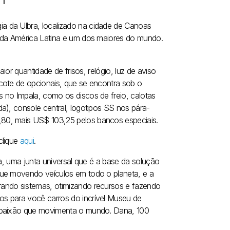
a da Ulbra, localizado na cidade de Canoas
s da América Latina e um dos maiores do mundo.
ior quantidade de frisos, relógio, luz de aviso
cote de opcionais, que se encontra sob o
 no Impala, como os discos de freio, calotas
a), console central, logotipos SS nos pára-
80, mais US$ 103,25 pelos bancos especiais.
clique
aqui
.
ta, uma junta universal que é a base da solução
gue movendo veículos em todo o planeta, e a
rando sistemas, otimizando recursos e fazendo
s para você carros do incrível Museu de
a paixão que movimenta o mundo. Dana, 100