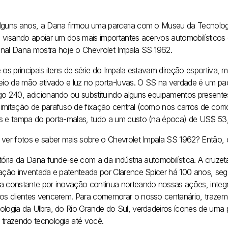
lguns anos, a Dana firmou uma parceria com o Museu da Tecnologi
, visando apoiar um dos mais importantes acervos automobilístico
nal Dana mostra hoje o Chevrolet Impala SS 1962.
 os principais itens de série do Impala estavam direção esportiva, ma
reio de mão ativado e luz no porta-luvas. O SS na verdade é um pa
go 240, adicionando ou substituindo alguns equipamentos presentes
imitação de parafuso de fixação central (como nos carros de corrid
s e tampa do porta-malas, tudo a um custo (na época) de US$ 53,
 ver fotos e saber mais sobre o Chevrolet Impala SS 1962? Então, 
tória da Dana funde-se com a da indústria automobilística. A cruze
ração inventada e patenteada por Clarence Spicer há 100 anos, se
a constante por inovação continua norteando nossas ações, integ
os clientes vencerem. Para comemorar o nosso centenário, trazemo
ologia da Ulbra, do Rio Grande do Sul, verdadeiros ícones de um
 trazendo tecnologia até você.