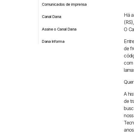
Comunicados de imprensa
Há a
Canal Dana
(RS)
O Ca
Assine o Canal Dana
Entre
Dana Informa
de f
códi
com 
lama
Quer
A his
de t
busc
noss
Tecn
anos