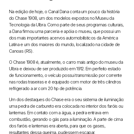
Na edição de hoje, o Canal Dana conta um pouco da história
do Chase 1908, um dos modelos expostos no Museu da
Tecnologia da Ulbra. Como parte de seus programas culturais,
a Dana firmou uma parceria e apóia o museu, que possui um
dos mais importantes acervos automobilísticos da América
Latina e um dos maiores do mundo, localizado na cidade de
Canoas (RS).
O Chase 1908 é, atualmente, o carro mais antigo do museu da
Ulbra e deixou de ser produzido em 1912. Em perfeito estado
de funcionamento, o veículo possui transmissão por corrente
nas rodas traseiras e é equipado com motor de três cilindros
refrigerado a ar com 20 hp de potência.
Um dos destaques do Chase era o seu sistema de iluminação:
uma pedra de carbureto era colocada no interior dos faróis ou
lanternas. Em contato com a água, a pedra entrava em
combustão, gerando o gás para a iluminação. A parte de cima
dos faróis e lanternas era aberta, para que os gases,
resultantes dessa queima, pudessem escapar.