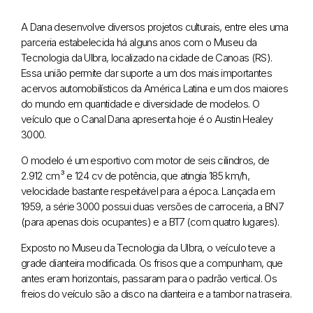
A Dana desenvolve diversos projetos culturais, entre eles uma
parceria estabelecida há alguns anos com o Museu da
Tecnologia da Ulbra, localizado na cidade de Canoas (RS).
Essa união permite dar suporte a um dos mais importantes
acervos automobilísticos da América Latina e um dos maiores
do mundo em quantidade e diversidade de modelos. O
veículo que o Canal Dana apresenta hoje é o Austin Healey
3000.
O modelo é um esportivo com motor de seis cilindros, de
2.912 cm³ e 124 cv de potência, que atingia 185 km/h,
velocidade bastante respeitável para a época. Lançada em
1959, a série 3000 possui duas versões de carroceria, a BN7
(para apenas dois ocupantes) e a BT7 (com quatro lugares).
Exposto no Museu da Tecnologia da Ulbra, o veículo teve a
grade dianteira modificada. Os frisos que a compunham, que
antes eram horizontais, passaram para o padrão vertical. Os
freios do veículo são a disco na dianteira e a tambor na traseira.