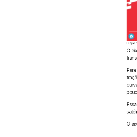
Clique 
O ei
trans
Para
traç
curv
pouc
Essa
satél
O eix