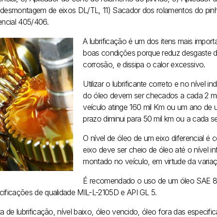
 desmontagem de eixos DL/TL, 11) Sacador dos rolamentos do pinhã
rencial 405/406.
A lubrificação é um dos itens mais import
boas condições porque reduz desgaste do
corrosão, e dissipa o calor excessivo.
Utilizar o lubrificante correto e no nível 
do óleo devem ser checados a cada 2 m
veículo atinge 160 mil Km ou um ano de 
prazo diminui para 50 mil km ou a cada s
O nível de óleo de um eixo diferencial é
eixo deve ser cheio de óleo até o nível i
montado no veículo, em virtude da variaç
É recomendado o uso de um óleo SAE 
cificações de qualidade MIL-L-2105D e API GL 5.
lta de lubrificação, nível baixo, óleo vencido, óleo fora das espe