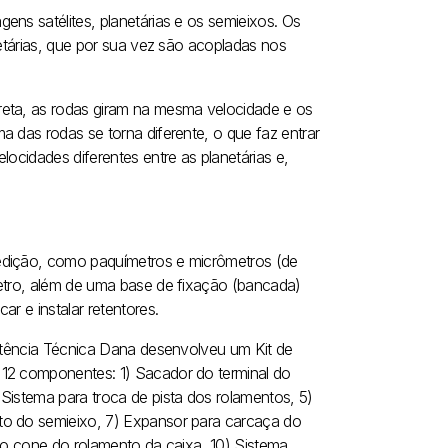
ens satélites, planetárias e os semieixos. Os
netárias, que por sua vez são acopladas nos
reta, as rodas giram na mesma velocidade e os
a das rodas se torna diferente, o que faz entrar
locidades diferentes entre as planetárias e,
medição, como paquímetros e micrômetros (de
metro, além de uma base de fixação (bancada)
r e instalar retentores.
istência Técnica Dana desenvolveu um Kit de
 12 componentes: 1) Sacador do terminal do
Sistema para troca de pista dos rolamentos, 5)
to do semieixo, 7) Expansor para carcaça do
 do cone do rolamento da caixa, 10) Sistema