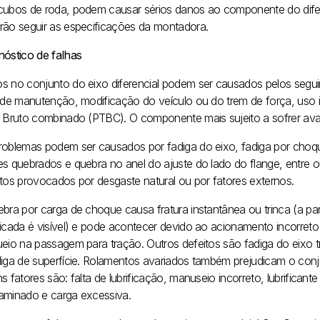
cubos de roda, podem causar sérios danos ao componente do difere
rão seguir as especificações da montadora.
nóstico de falhas
s no conjunto do eixo diferencial podem ser causados pelos seguin
a de manutenção, modificação do veículo ou do trem de força, uso 
l Bruto combinado (PTBC). O componente mais sujeito a sofrer avar
roblemas podem ser causados por fadiga do eixo, fadiga por choq
es quebrados e quebra no anel do ajuste do lado do flange, entre o
itos provocados por desgaste natural ou por fatores externos.
ebra por carga de choque causa fratura instantânea ou trinca (a pa
ficada é visível) e pode acontecer devido ao acionamento incorreto
ueio na passagem para tração. Outros defeitos são fadiga do eixo t
diga de superfície. Rolamentos avariados também prejudicam o conj
s fatores são: falta de lubrificação, manuseio incorreto, lubrificante
aminado e carga excessiva.