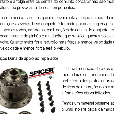
ntato e a folga entre os dentes do conjunto coroa/pinhão são muit
aturas ou provocar ruído nos componentes.
roa e o pinhão são itens que merecem muita atenção na hora da ma
ondições severas. Esse conjunto é formado por duas engrenagens
r para as rodas, devido as combinações de dentes do conjunto cor
es da coroa e do pinhão é a redução, que significa quantas voltas 
volta. Quanto maior for a redução mais força e menos velocidade t
 velocidade e menos força terá o veículo.
iços Dana de apoio ao reparador
Líder na fabricação de eixos e
montadoras em todo o mundo, 
preferência dos profissionais
de itens de reposição com a m
informações disponibilizados.
Temos um material bastante a
o Brasil no site oficial da marc