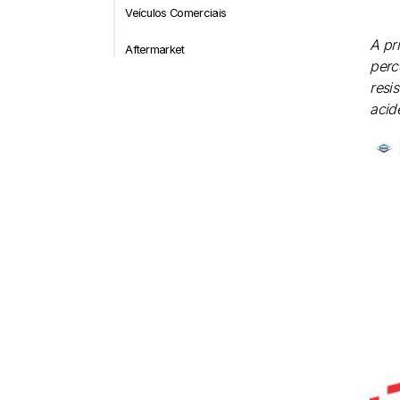
Veículos Comerciais
A pr
Aftermarket
perc
resi
acid