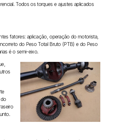
ncial. Todos os torques e ajustes aplicados
tes fatores: aplicação, operação do motorista,
incorreto do Peso Total Bruto (PTB) e do Peso
ias é o semi-eixo.
ue,
utros
rte
 do
raseiro
unto.