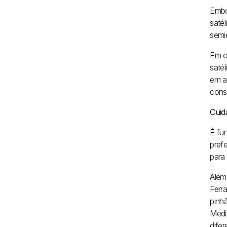
Embo
saté
semie
Em o
saté
em aç
cons
Cuid
É fu
pref
para 
Além
Ferr
pinh
Medi
dife