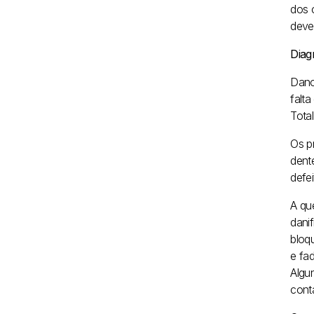
dos 
deve
Diag
Dano
falt
Tota
Os p
dent
defe
A qu
dani
bloq
e fa
Algun
cont