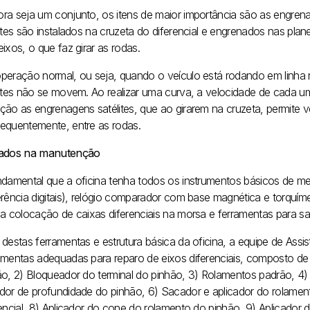
ra seja um conjunto, os itens de maior importância são as engrenag
lites são instalados na cruzeta do diferencial e engrenados nas pla
ixos, o que faz girar as rodas.
peração normal, ou seja, quando o veículo está rodando em linha 
lites não se movem. Ao realizar uma curva, a velocidade de cada um
ão as engrenagens satélites, que ao girarem na cruzeta, permite ve
equentemente, entre as rodas.
ados na manutenção
ndamental que a oficina tenha todos os instrumentos básicos de 
erência digitais), relógio comparador com base magnética e torquí
a colocação de caixas diferenciais na morsa e ferramentas para saca
 destas ferramentas e estrutura básica da oficina, a equipe de Ass
amentas adequadas para reparo de eixos diferenciais, composto de
ão, 2) Bloqueador do terminal do pinhão, 3) Rolamentos padrão, 4) 
dor de profundidade do pinhão, 6) Sacador e aplicador do rolamen
rencial, 8) Aplicador do cone do rolamento do pinhão, 9) Aplicador