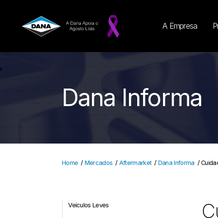
A Empresa
P
Dana Informa
Home
/
Mercados
/
Aftermarket
/
Dana Informa
/
Cuidad
Cu
Veículos Leves