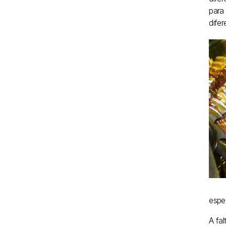
para
dife
espe
A fa