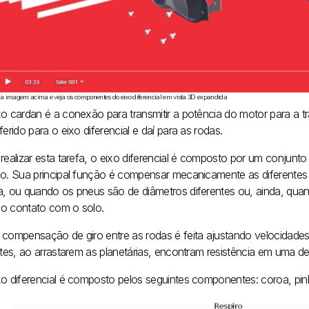
na imagem acima e veja os componentes do eixo diferencial em vista 3D expandida
xo cardan é a conexão para transmitir a potência do motor para a 
ferido para o eixo diferencial e daí para as rodas.
 realizar esta tarefa, o eixo diferencial é composto por um conjunt
ão. Sua principal função é compensar mecanicamente as diferentes 
a, ou quando os pneus são de diâmetros diferentes ou, ainda, qu
o contato com o solo.
 compensação de giro entre as rodas é feita ajustando velocidades
ites, ao arrastarem as planetárias, encontram resistência em uma del
o diferencial é composto pelos seguintes componentes: coroa, pinhã