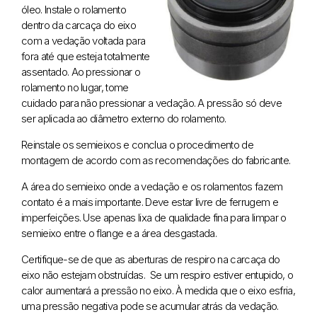
óleo. Instale o rolamento
dentro da carcaça do eixo
com a vedação voltada para
fora até que esteja totalmente
assentado. Ao pressionar o
rolamento no lugar, tome
cuidado para não pressionar a vedação. A pressão só deve
ser aplicada ao diâmetro externo do rolamento.
Reinstale os semieixos e conclua o procedimento de
montagem de acordo com as recomendações do fabricante.
A área do semieixo onde a vedação e os rolamentos fazem
contato é a mais importante. Deve estar livre de ferrugem e
imperfeições. Use apenas lixa de qualidade fina para limpar o
semieixo entre o flange e a área desgastada.
Certifique-se de que as aberturas de respiro na carcaça do
eixo não estejam obstruídas. Se um respiro estiver entupido, o
calor aumentará a pressão no eixo. À medida que o eixo esfria,
uma pressão negativa pode se acumular atrás da vedação.