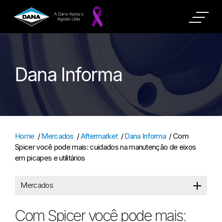
Dana Informa
Home
/
Mercados
/
Aftermarket
/
Dana Informa
/
Com
Spicer você pode mais: cuidados na manutenção de eixos
em picapes e utilitários
Mercados
Com Spicer você pode mais: