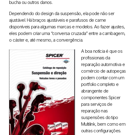
bucha ou outros danos.
Dependendo do design da suspensão, ela pode não ser
ajustável. Há braços ajustáveis ​​e parafusos de came
disponíveis para algumas marcas e modelos. Ao fazer ajustes,
eles podem criar uma “conversa cruzada” entre a cambagem,
o cáster e, até mesmo, a convergência.
A boa notícia é que os
profissionais da
reparação automotiva e
comércio de autopeças
podem contar com um
portfolio completo e
abrangente de
componentes Spicer
para serviços de
reparação nas
suspensões do tipo
Multilink, bem como em
outras configurações.