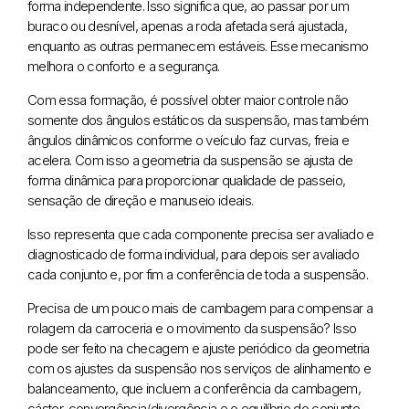
forma independente. Isso significa que, ao passar por um
buraco ou desnível, apenas a roda afetada será ajustada,
enquanto as outras permanecem estáveis. Esse mecanismo
melhora o conforto e a segurança.
Com essa formação, é possível obter maior controle não
somente dos ângulos estáticos da suspensão, mas também
ângulos dinâmicos conforme o veículo faz curvas, freia e
acelera. Com isso a geometria da suspensão se ajusta de
forma dinâmica para proporcionar qualidade de passeio,
sensação de direção e manuseio ideais.
Isso representa que cada componente precisa ser avaliado e
diagnosticado de forma individual, para depois ser avaliado
cada conjunto e, por fim a conferência de toda a suspensão.
Precisa de um pouco mais de cambagem para compensar a
rolagem da carroceria e o movimento da suspensão? Isso
pode ser feito na checagem e ajuste periódico da geometria
com os ajustes da suspensão nos serviços de alinhamento e
balanceamento, que incluem a conferência da cambagem,
cáster, convergência/divergência e o equilíbrio do conjunto