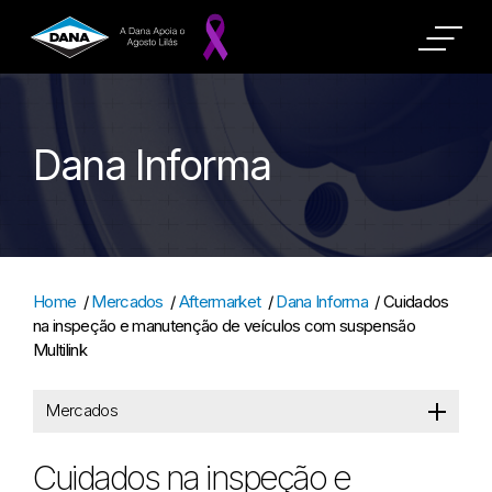
Dana Informa
Home
/
Mercados
/
Aftermarket
/
Dana Informa
/
Cuidados
na inspeção e manutenção de veículos com suspensão
Multilink
Mercados
Cuidados na inspeção e