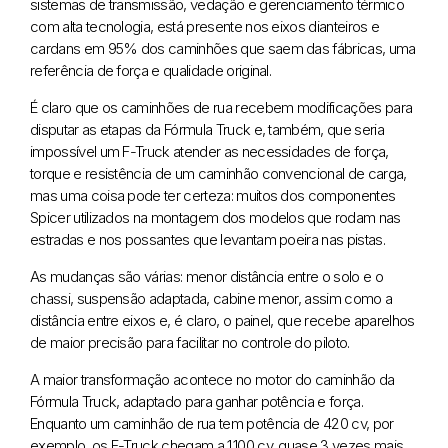
sistemas de transmissão, vedação e gerenciamento térmico
com alta tecnologia, está presente nos eixos dianteiros e
cardans em 95% dos caminhões que saem das fábricas, uma
referência de força e qualidade original.
É claro que os caminhões de rua recebem modificações para
disputar as etapas da Fórmula Truck e, também, que seria
impossível um F-Truck atender as necessidades de força,
torque e resistência de um caminhão convencional de carga,
mas uma coisa pode ter certeza: muitos dos componentes
Spicer utilizados na montagem dos modelos que rodam nas
estradas e nos possantes que levantam poeira nas pistas.
As mudanças são várias: menor distância entre o solo e o
chassi, suspensão adaptada, cabine menor, assim como a
distância entre eixos e, é claro, o painel, que recebe aparelhos
de maior precisão para facilitar no controle do piloto.
A maior transformação acontece no motor do caminhão da
Fórmula Truck, adaptado para ganhar potência e força.
Enquanto um caminhão de rua tem potência de 420 cv, por
exemplo, os F-Truck chegam a 1.100 cv, quase 3 vezes mais