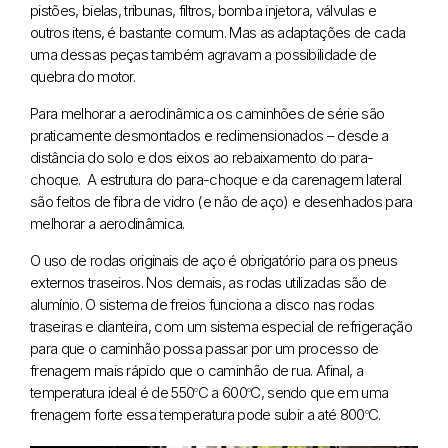
pistões, bielas, tribunas, filtros, bomba injetora, válvulas e
outros itens, é bastante comum. Mas as adaptações de cada
uma dessas peças também agravam a possibilidade de
quebra do motor.
Para melhorar a aerodinâmica os caminhões de série são
praticamente desmontados e redimensionados – desde a
distância do solo e dos eixos ao rebaixamento do para-
choque. A estrutura do para-choque e da carenagem lateral
são feitos de fibra de vidro (e não de aço) e desenhados para
melhorar a aerodinâmica.
O uso de rodas originais de aço é obrigatório para os pneus
externos traseiros. Nos demais, as rodas utilizadas são de
alumínio. O sistema de freios funciona a disco nas rodas
traseiras e dianteira, com um sistema especial de refrigeração
para que o caminhão possa passar por um processo de
frenagem mais rápido que o caminhão de rua. Afinal, a
temperatura ideal é de 550
C a 600
C, sendo que em uma
o
o
frenagem forte essa temperatura pode subir a até 800
C.
o