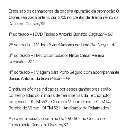
Estes são os ganhadores da terceira apuração da promoção
O
Clone
, realizada ontém, dia 13/05 no Centro de Treinamento da
Dana em Osasco/SP.
1º sorteado – 1 DVD
Fiorindo Antonio Bonatto
Caçador – SC
2º sorteado – 1 Videokê
Joel Antonio de Lima
Rio Largo – AL
3º sorteado – 1 Microcomputador
Nilton Cesar Pereira
Joinville – SC
4º sorteado – 1 Viagem para Porto Seguro com acompanhante
Josias Antonio da Silva
Recife – PE
E mais, as oficinas indicadas por esses ganhadores serão
contempladas com malas de ferramentas da Tecnomotor,
contendo:
– 01 TM 553 – Conjunto Manométrico
– 01 TM 142 –
Bomba de Vácuo
– 01 TM 521 – Analisador de Polaridades
A próxima apuração será no dia 10/06/02 no Centro de
Treinamento Dana em Osasco/SP.