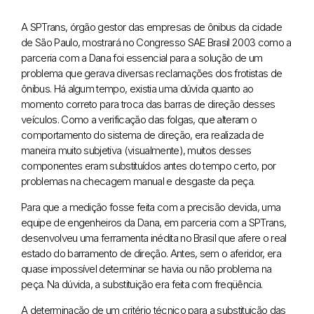
A SPTrans, órgão gestor das empresas de ônibus da cidade
de São Paulo, mostrará no Congresso SAE Brasil 2003 como a
parceria com a Dana foi essencial para a solução de um
problema que gerava diversas reclamações dos frotistas de
ônibus. Há algum tempo, existia uma dúvida quanto ao
momento correto para troca das barras de direção desses
veículos. Como a verificação das folgas, que alteram o
comportamento do sistema de direção, era realizada de
maneira muito subjetiva (visualmente), muitos desses
componentes eram substituídos antes do tempo certo, por
problemas na checagem manual e desgaste da peça.
Para que a medição fosse feita com a precisão devida, uma
equipe de engenheiros da Dana, em parceria com a SPTrans,
desenvolveu uma ferramenta inédita no Brasil que afere o real
estado do barramento de direção. Antes, sem o aferidor, era
quase impossível determinar se havia ou não problema na
peça. Na dúvida, a substituição era feita com freqüência.
A determinação de um critério técnico para a substituição das