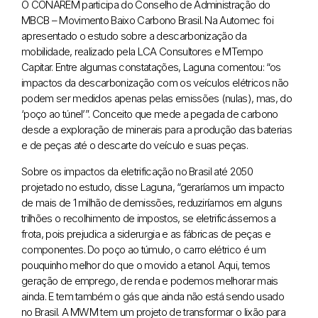
O CONAREM participa do Conselho de Administração do
MBCB – Movimento Baixo Carbono Brasil. Na Automec foi
apresentado o estudo sobre a descarbonização da
mobilidade, realizado pela LCA Consultores e MTempo
Capitar. Entre algumas constatações, Laguna comentou: “os
impactos da descarbonização com os veículos elétricos não
podem ser medidos apenas pelas emissões (nulas), mas, do
‘poço ao túnel’”. Conceito que mede a pegada de carbono
desde a exploração de minerais para a produção das baterias
e de peças até o descarte do veículo e suas peças.
Sobre os impactos da eletrificação no Brasil até 2050
projetado no estudo, disse Laguna, “geraríamos um impacto
de mais de 1 milhão de demissões, reduziríamos em alguns
trilhões o recolhimento de impostos, se eletrificássemos a
frota, pois prejudica a siderurgia e as fábricas de peças e
componentes. Do poço ao túmulo, o carro elétrico é um
pouquinho melhor do que o movido a etanol. Aqui, temos
geração de emprego, de renda e podemos melhorar mais
ainda. E tem também o gás que ainda não está sendo usado
no Brasil. A MWM tem um projeto de transformar o lixão para