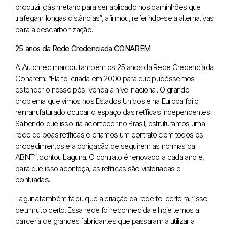
produzir gás metano para ser aplicado nos caminhões que
trafegam longas distâncias”, afirmou, referindo-se a alternativas
para a descarbonização.
25 anos da Rede Credenciada CONAREM
A Automec marcou também os 25 anos da Rede Credenciada
Conarem. “Ela foi criada em 2000 para que pudéssemos
estender o nosso pós-venda a nível nacional. O grande
problema que vimos nos Estados Unidos e na Europa foi o
remanufaturado ocupar o espaço das retíficas independentes.
Sabendo que isso iria acontecer no Brasil, estruturamos uma
rede de boas retíficas e criamos um contrato com todos os
procedimentos e a obrigação de seguirem as normas da
ABNT”, contou Laguna. O contrato é renovado a cada ano e,
para que isso aconteça, as retíficas são vistoriadas e
pontuadas.
Laguna também falou que a criação da rede foi certeira. “Isso
deu muito certo. Essa rede foi reconhecida e hoje temos a
parceria de grandes fabricantes que passaram a utilizar a