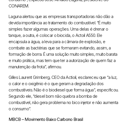
CONAREM.
Laguna alertou que as empresas transportadoras não dão a
devida importância ao tratamento do combustível. “É muito
simples fazer algumas operações. Uma delas é drenar o
tanque, a outra, é colocar o biocida, o Actoil A550. Ele
encapsula a água, a leva para a câmara de explosão, e
combate as bactérias que se formaram evitando, assim, a
formação de borra. É uma solução muito simples, muito barata
e muito prática, mas tem que ter a autorização de quem faz a
manutenção da frota”, afirmou.
Gilles Laurent Grimberg, CEO da Actioil, esclareceu que “a luz,
o calor e o oxigênio é o que geram a degradação dos
combustíveis. Não é o biodiesel que forma água”, especificou.
Segundo ele, “diesel bom não quebra a bomba de
combustível, não gera problema no bico injetor e não aumenta
o consumo”.
MBCB – Movimento Baixo Carbono Brasil