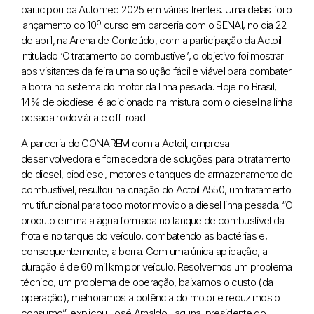
participou da Automec 2025 em várias frentes. Uma delas foi o
lançamento do 10º curso em parceria com o SENAI, no dia 22
de abril, na Arena de Conteúdo, com a participação da Actoil.
Intitulado ‘O tratamento do combustível’, o objetivo foi mostrar
aos visitantes da feira uma solução fácil e viável para combater
a borra no sistema do motor da linha pesada. Hoje no Brasil,
14% de biodiesel é adicionado na mistura com o diesel na linha
pesada rodoviária e off-road.
A parceria do CONAREM com a Actoil, empresa
desenvolvedora e fornecedora de soluções para o tratamento
de diesel, biodiesel, motores e tanques de armazenamento de
combustível, resultou na criação do Actoil A550, um tratamento
multifuncional para todo motor movido a diesel linha pesada. “O
produto elimina a água formada no tanque de combustível da
frota e no tanque do veículo, combatendo as bactérias e,
consequentemente, a borra. Com uma única aplicação, a
duração é de 60 mil km por veículo. Resolvemos um problema
técnico, um problema de operação, baixamos o custo (da
operação), melhoramos a potência do motor e reduzimos o
consumo”, explicou José Arnaldo Laguna, presidente do