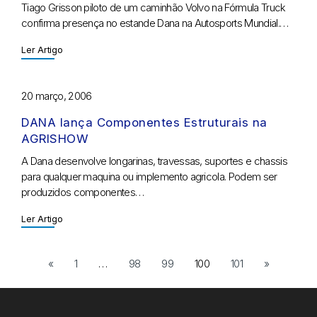
Tiago Grisson piloto de um caminhão Volvo na Fórmula Truck
confirma presença no estande Dana na Autosports Mundial.…
Ler Artigo
20 março, 2006
DANA lança Componentes Estruturais na
AGRISHOW
A Dana desenvolve longarinas, travessas, suportes e chassis
para qualquer maquina ou implemento agricola. Podem ser
produzidos componentes…
Ler Artigo
«
1
…
98
99
100
101
»