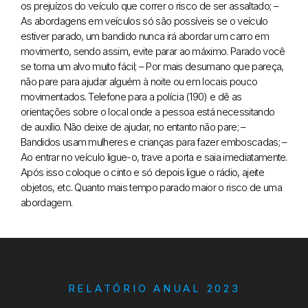
os prejuízos do veículo que correr o risco de ser assaltado;
–
As abordagens em veículos só são possíveis se o veículo
estiver parado, um bandido nunca irá abordar um carro em
movimento, sendo assim, evite parar ao máximo. Parado você
se torna um alvo muito fácil;
– Por mais desumano que pareça,
não pare para ajudar alguém à noite ou em locais pouco
movimentados. Telefone para a polícia (190) e dê as
orientações sobre o local onde a pessoa está necessitando
de auxílio. Não deixe de ajudar, no entanto não pare;
–
Bandidos usam mulheres e crianças para fazer emboscadas;
–
Ao entrar no veículo ligue-o, trave a porta e saia imediatamente.
Após isso coloque o cinto e só depois ligue o rádio, ajeite
objetos, etc. Quanto mais tempo parado maior o risco de uma
abordagem.
RELATÓRIO ANUAL 2023