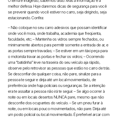
O tema é indigesto, sabemos disto. Mas a informação é a
melhor defesa. Hoje daremos dicas de segurança para você
se prevenir quando você estiver no carro, seja dirigindo, seja
estacionando. Confira:
– Não coloque no seu carro adesivos que possam identificar
onde você mora, onde trabalha, academia que freqüenta,
faculdade, etc;
– Mantenha os vidros sempre fechados, ou
minimamente abertos para permitir somente a entrada de ar, e
as portas sempre travadas;
– Se estiver em um táxi peça para
o motorista travar as portas e fechar os vidros;
– Ocorrendo
uma “batidinha” leve na traseira do seu veículo aja rápido,
observe pelo retrovisor as pessoas que estão no carro de trás.
Se desconfiar de qualquer coisa, não pare, sinalize para a
pessoa te seguir e dirija até um local movimentado, de
preferência onde haja policiais ou seguranças. Se a intenção
era te assaltar a pessoa não irá te seguir.
– Se algo ocorrer à
noite ou em locais desertos NUNCA pare, mesmo que não
desconfie dos ocupantes do veículo.
– Se um pneu furar à
noite, ou em locais pouco movimentados, não pare. Dirija até
um posto policial ou local movimentado. É preferível arcar com