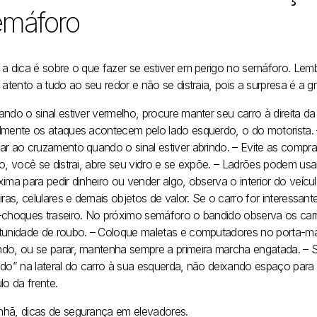
emáforo
 a dica é sobre o que fazer se estiver em perigo no semáforo. Lembr
 atento a tudo ao seu redor e não se distraia, pois a surpresa é a 
ndo o sinal estiver vermelho, procure manter seu carro à direita da 
lmente os ataques acontecem pelo lado esquerdo, o do motorista.
ar ao cruzamento quando o sinal estiver abrindo.
– Evite as compr
o, você se distrai, abre seu vidro e se expõe.
– Ladrões podem usar 
xima para pedir dinheiro ou vender algo, observa o interior do veí
iras, celulares e demais objetos de valor. Se o carro for interessant
-choques traseiro. No próximo semáforo o bandido observa os car
tunidade de roubo.
– Coloque maletas e computadores no porta-mala
do, ou se parar, mantenha sempre a primeira marcha engatada.
– 
ado” na lateral do carro à sua esquerda, não deixando espaço par
lo da frente.
hã, dicas de segurança em elevadores.