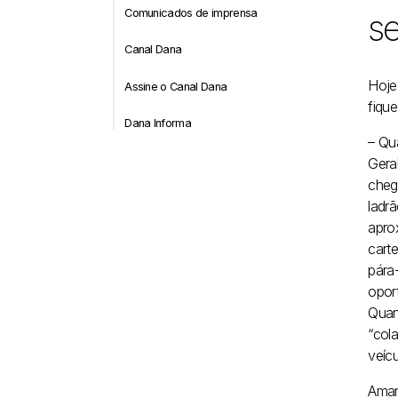
Comunicados de imprensa
s
Canal Dana
Hoje
Assine o Canal Dana
fique
Dana Informa
– Qua
Gera
cheg
ladrã
apro
carte
pára
opor
Quan
“col
veícu
Aman