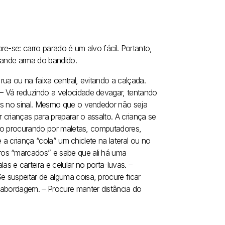
e-se: carro parado é um alvo fácil. Portanto,
grande arma do bandido.
rua ou na faixa central, evitando a calçada.
– Vá reduzindo a velocidade devagar, tentando
as no sinal. Mesmo que o vendedor não seja
crianças para preparar o assalto. A criança se
culo procurando por maletas, computadores,
e a criança “cola” um chiclete na lateral ou no
ros “marcados” e sabe que ali há uma
s e carteira e celular no porta-luvas.
–
Se suspeitar de alguma coisa, procure ficar
a abordagem.
– Procure manter distância do