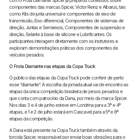
com o Frota Diamante Spicer já preparou conteúdos sobre
componentes das marcas Spicer, Victor Reinz e Albarus, tais
como Kits de junta universal e componentes de eixo de
transmissão, Eixo diferencial, Componentes de sistemas de
direção, Juntas e Semieixos, Componentes de suspensão e
direção, Selante à base de silicone e Lubrificantes. Os
participantes interagem diretamente com os instrutores e
exploram demonstrações práticas dos componentes de
veículos pesados.
O Frota Diamante nas etapas da Copa Truck
O público das etapas da Copa Truck pode conferir de perto
esse “diamante”. A escolha da jornada atual vai de encontro as
etapas da única competição brasileira de pesos pesados e
que conta com patrocínio da Dana, por meio da marca Spicer.
Nos dias 3 e 4 de junho esteve em Londrina para a 3ª e 4ª
etapas, e 1 e 2 de julho estará em Cascavel para a 5ª e 6ª
etapas da competição.
A Dana está presente na Copa Truck também através da
torcida Spicer, responsável por enviar boas vibrações para o