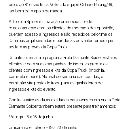
piloto Jô 81 e seu truck Volks, da equipe Odapel Racing/R9,
também com apoio da marca.
A Torcida Spicer é uma ação promocional e de
relacionamento com os clientes do mercado de reposição,
que têm acesso a ingressos e são recebidos pelo time da
Dana nas arquibancadas e paddocks dos autódromos que
sediam as provas da Copa Truck.
Durante a semana o programa Frota Diamante Spicer visita os
clientes e com suas campanhas de incentivo premia os
clientes com ingressos e kits da Copa Truck (mochila,
camiseta e boné). No final de semana das corridas, o
caminhão vira posto de troca para os ganhadores de
ingressos e kits do evento.
Confira abaixo as datas e cidades paranaenses em que a Frota
Diamante Spicer também estará presente para treinamentos:
Maringá – 5 a 16 de junho
Umuarama e Toledo – 19 a 23 de junho