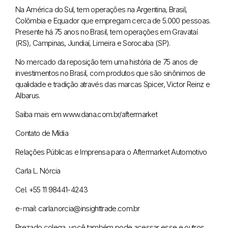
Na América do Sul, tem operações na Argentina, Brasil,
Colômbia e Equador que empregam cerca de 5.000 pessoas.
Presente há 75 anos no Brasil, tem operações em Gravataí
(RS), Campinas, Jundiaí, Limeira e Sorocaba (SP).
No mercado da reposição tem uma história de 75 anos de
investimentos no Brasil, com produtos que são sinônimos de
qualidade e tradição através das marcas Spicer, Victor Reinz e
Albarus.
Saiba mais em www.dana.com.br/aftermarket
Contato de Mídia
Relações Públicas e Imprensa para o Aftermarket Automotivo
Carla L. Nórcia
Cel. +55 11 98441-4243
e-mail: carla.norcia@insighttrade.com.br
Prezado colega, você também pode acessar esse e outros