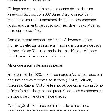
“Eu logo me encontrei a oeste do centro de Londres, no
Pinewood Studios, com 007 Daniel Craig, o diretor Sam
Mendes, e um trem subterrâneo de Londres escondendo
nosso equipamento de tração sob medida embaixo. Apenas
outro dia no escritório.”
Como a terceira pessoa a se juntar à Ashwoods, esses
momentos eletrizantes não eram incomuns durante a década
de inovação de Richard criando sistemas híbridos elétricos
retrofit para veículos comerciais leves.
Maior que a soma de nossas peças
Em fevereiro de 2020, a Dana comprou a Ashwoods que, em
conjunto com as recentes aquisições (TM4 ™, Oerlikon,
Nordresa, Rational Motion e Pi Innovo), posiciona a Dana como
o único fornecedor capaz de produzir todos os componentes
principais de um e-Sistema de direção.
“A aquisição da Dana nos permitiu manter o melhor da
Ashwoods, impulsionando uma cultura de inovação e