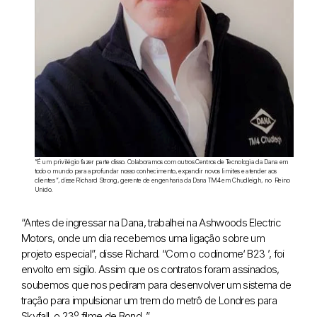
“É um privilégio fazer parte disso. Colaboramos com outros Centros de Tecnologia da Dana em
todo o mundo para aprofundar nosso conhecimento, expandir novos limites e atender aos
clientes “, disse Richard Strong, gerente de engenharia da Dana TM4 em Chudleigh, no Reino
Unido.
“Antes de ingressar na Dana, trabalhei na Ashwoods Electric
Motors, onde um dia recebemos uma ligação sobre um
projeto especial”, disse Richard. “Com o codinome‘ B23 ’, foi
envolto em sigilo. Assim que os contratos foram assinados,
soubemos que nos pediram para desenvolver um sistema de
tração para impulsionar um trem do metrô de Londres para
Skyfall, o 23º filme de Bond. ”