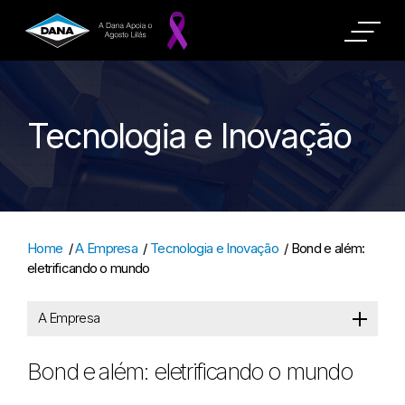
Tecnologia e Inovação
Home
/
A Empresa
/
Tecnologia e Inovação
/
Bond e além:
eletrificando o mundo
A Empresa
Bond e além: eletrificando o mundo