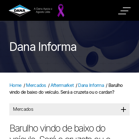
Dana Informa
Home
/
Mercados
/
Aftermarket
/
Dana Informa
/
Barulho
vindo de baixo do veículo. Será a cruzeta ou o cardan?
Mercados
Barulho vindo de baixo do