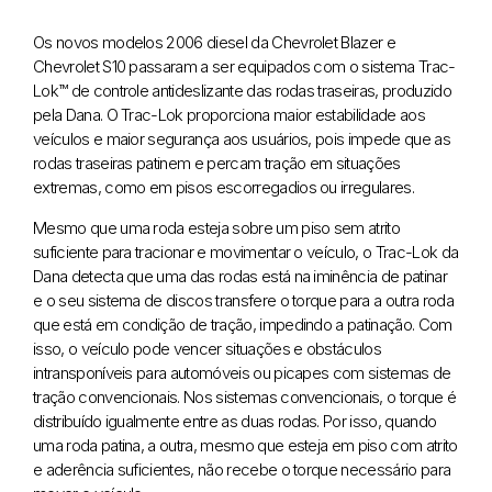
Os novos modelos 2006 diesel da Chevrolet Blazer e
Chevrolet S10 passaram a ser equipados com o sistema Trac-
Lok™ de controle antideslizante das rodas traseiras, produzido
pela Dana. O Trac-Lok proporciona maior estabilidade aos
veículos e maior segurança aos usuários, pois impede que as
rodas traseiras patinem e percam tração em situações
extremas, como em pisos escorregadios ou irregulares.
Mesmo que uma roda esteja sobre um piso sem atrito
suficiente para tracionar e movimentar o veículo, o Trac-Lok da
Dana detecta que uma das rodas está na iminência de patinar
e o seu sistema de discos transfere o torque para a outra roda
que está em condição de tração, impedindo a patinação. Com
isso, o veículo pode vencer situações e obstáculos
intransponíveis para automóveis ou picapes com sistemas de
tração convencionais. Nos sistemas convencionais, o torque é
distribuído igualmente entre as duas rodas. Por isso, quando
uma roda patina, a outra, mesmo que esteja em piso com atrito
e aderência suficientes, não recebe o torque necessário para