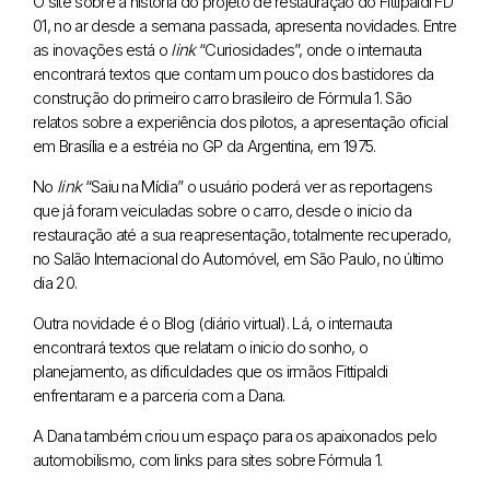
O site sobre a história do projeto de restauração do Fittipaldi FD
01, no ar desde a semana passada, apresenta novidades. Entre
as inovações está o
link
“Curiosidades”, onde o internauta
encontrará textos que contam um pouco dos bastidores da
construção do primeiro carro brasileiro de Fórmula 1. São
relatos sobre a experiência dos pilotos, a apresentação oficial
em Brasília e a estréia no GP da Argentina, em 1975.
No
link
“Saiu na Mídia” o usuário poderá ver as reportagens
que já foram veiculadas sobre o carro, desde o inicio da
restauração até a sua reapresentação, totalmente recuperado,
no Salão Internacional do Automóvel, em São Paulo, no último
dia 20.
Outra novidade é o Blog (diário virtual). Lá, o internauta
encontrará textos que relatam o inicio do sonho, o
planejamento, as dificuldades que os irmãos Fittipaldi
enfrentaram e a parceria com a Dana.
A Dana também criou um espaço para os apaixonados pelo
automobilismo, com links para sites sobre Fórmula 1.