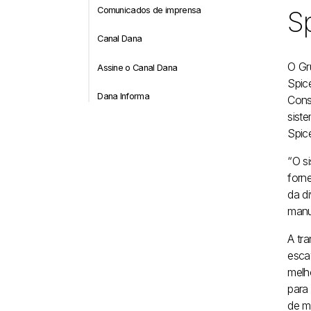
Comunicados de imprensa
Sp
Canal Dana
O Gr
Assine o Canal Dana
Spic
Dana Informa
Cons
sist
Spice
“O s
forn
da d
manu
A tr
esca
melh
para
de ma