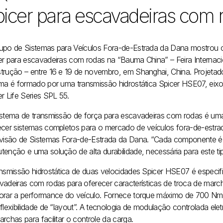
icer para escavadeiras com 
upo de Sistemas para Veículos Fora-de-Estrada da Dana mostrou o
er para escavadeiras com rodas na “Bauma China” – Feira Interna
trução – entre 16 e 19 de novembro, em Shanghai, China. Projetado
ema é formado por uma transmissão hidrostática Spicer HSE07, ei
r Life Series SPL 55.
istema de transmissão de força para escavadeiras com rodas é u
ecer sistemas completos para o mercado de veículos fora-de-estrada
ivisão de Sistemas Fora-de-Estrada da Dana. “Cada componente é 
tenção e uma solução de alta durabilidade, necessária para este ti
ansmissão hidrostática de duas velocidades Spicer HSE07 é especi
vadeiras com rodas para oferecer características de troca de marc
orar a performance do veículo. Fornece torque máximo de 700 N
 flexibilidade de “layout”. A tecnologia de modulação controlada el
rchas para facilitar o controle da carga.