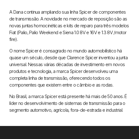
A Dana continua ampliando sua linha Spicer de componentes
de transmissão. A novidade no mercado de reposição são as
novas juntas homocinéticas e kits de reparo para três modelos
Fiat (Palio, Palio Weekend e Siena 1.0 8V e 16V e 1.3 8V /motor
fire).
O nome Spicer é consagrado no mundo automobilístico há
quase um século, desde que Clarence Spicer inventou a junta
universal. Nessas várias décadas de investimento em novos
produtos e tecnologia, a marca Spicer desenvolveu uma
completa linha de transmissão, oferecendo todos os
componentes que existem entre o câmbio e as rodas.
No Brasil, a marca Spicer está presente há mais de 50 anos. É
líder no desenvolvimento de sistemas de transmissão para o
segmento automotivo, agrícola, fora-de-estrada e industrial.