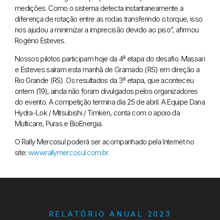
medições. Como o sistema detecta instantaneamente a
diferença de rotação entre as rodas transferindo o torque, isso
nos ajudou a minimizar a imprecisão devido ao piso”, afirmou
Rogério Esteves.
Nossos pilotos participam hoje da 4ª etapa do desafio. Massari
e Esteves saíram esta manhã de Gramado (RS) em direção a
Rio Grande (RS). Os resultados da 3ª etapa, que aconteceu
ontem (19), ainda não foram divulgados pelos organizadores
do evento. A competição termina dia 25 de abril. A Equipe Dana
Hydra-Lok / Mitsubishi / Timken, conta com o apoio da
Multicare, Puras e BioEnergia.
O Rally Mercosul poderá ser acompanhado pela Internet no
site:
www.rallymercosul.com.br
.
RELATÓRIO ANUAL 2023