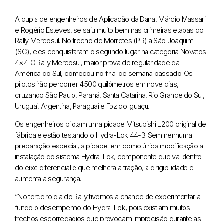
A dupla de engenheiros de Aplicação da Dana, Márcio Massari
e Rogério Esteves, se saiu muito bem nas primeiras etapas do
Rally Mercosul. No trecho de Morretes (PR) a São Joaquim
(SC), eles conquistaram o segundo lugar na categoria Novatos
4×4. O Rally Mercosul, maior prova de regularidade da
América do Sul, começou no final de semana passado. Os
pilotos irão percorrer 4.500 quilômetros em nove dias,
cruzando São Paulo, Paraná, Santa Catarina, Rio Grande do Sul,
Uruguai, Argentina, Paraguai e Foz do Iguaçu.
Os engenheiros pilotam uma picape Mitsubishi L200 original de
fábrica e estão testando o Hydra-Lok 44-3. Sem nenhuma
preparação especial, a picape tem como única modificação a
instalação do sistema Hydra-Lok, componente que vai dentro
do eixo diferencial e que melhora a tração, a dirigibilidade e
aumenta a segurança.
“No terceiro dia do Rally tivemos a chance de experimentar a
fundo o desempenho do Hydra-Lok, pois existiam muitos
trechos escorregadios que provocam imprecisão durante as