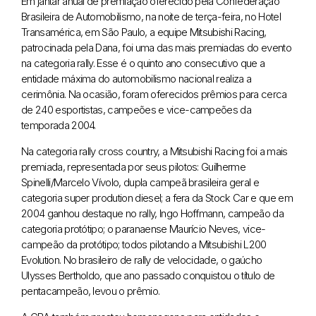
Em jantar anual de premiação oferecido pela Confederação
Brasileira de Automobilismo, na noite de terça-feira, no Hotel
Transamérica, em São Paulo, a equipe Mitsubishi Racing,
patrocinada pela Dana, foi uma das mais premiadas do evento
na categoria rally. Esse é o quinto ano consecutivo que a
entidade máxima do automobilismo nacional realiza a
cerimônia. Na ocasião, foram oferecidos prêmios para cerca
de 240 esportistas, campeões e vice-campeões da
temporada 2004.
Na categoria rally cross country, a Mitsubishi Racing foi a mais
premiada, representada por seus pilotos: Guilherme
Spinelli/Marcelo Vívolo, dupla campeã brasileira geral e
categoria super prodution diesel; a fera da Stock Car e que em
2004 ganhou destaque no rally, Ingo Hoffmann, campeão da
categoria protótipo; o paranaense Maurício Neves, vice-
campeão da protótipo; todos pilotando a Mitsubishi L200
Evolution. No brasileiro de rally de velocidade, o gaúcho
Ulysses Bertholdo, que ano passado conquistou o título de
pentacampeão, levou o prêmio.