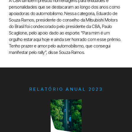
A CBA também prestou homenagens para entidades e
personalidades que se destacaram ao longo dos anos como
apoiadoras do automobilismo. Nessa categoria, Eduardo de
Souza Ramos, presidente do conselho da Mitsubishi Motors
do Brasil foi condecorado pelo presidente da CBA, Paulo
Scaglione, pelo apoio dado ao esporte. “Para mim é um
orgulho estar aqui hoje e ainda ser honrado com esse prêmio.
Tenho prazer e amor pelo automobilismo, que consegui
manifestar pelo rally”, disse Souza Ramos.
RELATÓRIO ANUAL 2023