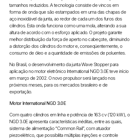
tamanhos reduzidos. A tecnologia consiste de vincos em
forma de onda que são estampados em uma das chapas de
aço inoxidável da junta, ao redor de cada um dos furos dos
cilindros. Esta onda funciona como uma mola, alterando a sua
altura de acordo com o esforço aplicado. O projeto garante
melhor distribuição da força de aperto no cabeçote, diminuindo
a distorção dos cilindros do motor e, conseqüentemente, o
consumo de óleo e a quantidade de emissões de poluentes.
No Brasil, o desenvolvimento da junta Wave Stopper para
aplicação no motor eletrônico International NGD 3.0E teve início
em março de 2002. O novo propulsor será lançado nos
próximos meses, para os mercados brasileiro e de
exportação.
Motor International NGD 3.0E
Com quatro cilindros em linha e potência de 163 cv (120 kW), o
NGD 3.0E apresenta características inéditas, entre as quais,
sistema de alimentação “Common Rail”, com atuador
piezoelétrico, que possibilita múltiplas injeções e controle