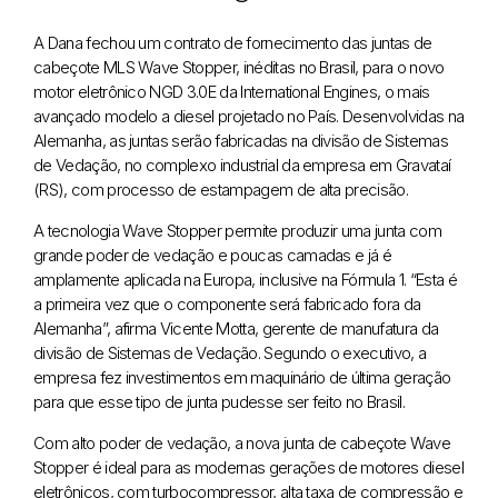
A Dana fechou um contrato de fornecimento das juntas de
cabeçote MLS Wave Stopper, inéditas no Brasil, para o novo
motor eletrônico NGD 3.0E da International Engines, o mais
avançado modelo a diesel projetado no País. Desenvolvidas na
Alemanha, as juntas serão fabricadas na divisão de Sistemas
de Vedação, no complexo industrial da empresa em Gravataí
(RS), com processo de estampagem de alta precisão.
A tecnologia Wave Stopper permite produzir uma junta com
grande poder de vedação e poucas camadas e já é
amplamente aplicada na Europa, inclusive na Fórmula 1. “Esta é
a primeira vez que o componente será fabricado fora da
Alemanha”, afirma Vicente Motta, gerente de manufatura da
divisão de Sistemas de Vedação. Segundo o executivo, a
empresa fez investimentos em maquinário de última geração
para que esse tipo de junta pudesse ser feito no Brasil.
Com alto poder de vedação, a nova junta de cabeçote Wave
Stopper é ideal para as modernas gerações de motores diesel
eletrônicos, com turbocompressor, alta taxa de compressão e