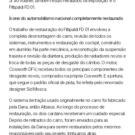
Jr. ao volante, também estão retratados na exposição. e o
Fittipaldi FD 01.
Ícone do automobilismo nacional completamente restaurado
O trabalho de restauração do Fittipaldi FD 01 envolveu a
completa desmontagem do carro, revisão de todos os
sistemas, instrumentos e restauração do cockpit, construído
em alumínio. Na parte mecânica, a reconstrução da suspensão
traseira e revisão da dianteira, produção de radiadores novos e
troca de todas as peças de desgaste do câmbio. O motor,
Cosworth DFV, recebeu todos os principais componentes de
desgaste novos, comprados na própria Cosworth. E a pintura,
que segue o padrão oficial de pista, foi refeita pelo renomado
designer Sid Mosca.
O sistema de tração usado originalmente no carro foi fabricado
pela Dana, então Albarus. Ao longo do processo de
restauração, os dois cardans receberam um cuidado especial.
Depois de retirados do carro, foram enviados para as
instalações da Dana para serem restaurados pelos mesmos
responsáveis pelo seu projeto, trinta anos atrás.