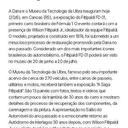
A Dana e o Museu da Tecnologia da Ulbra inauguram hoje
(20/6), em Canoas (RS), a exposição do Fittipaldi FD 01,
primeiro carro brasileiro de Fórmula 1. O evento contará com a
presença de Wilson Fittipaldi Jr., idealizador da equipe Fittipaldi.
O modelo, projetado e construído em 1974, foi submetido a um
minucioso processo de restauração promovido pela Dana no
ano passado. Considerado um dos mais importantes ícones
brasileiros do automobilismo, o Fittipaldi FD 01 poderá ser visto
no museu de 20 de junho a 20 de julho.
O Museu da Tecnologia da Ulbra, famoso pelo seu importante
acervo de cerca de 270 veículos, entre carros de passeio,
utilitários e motos, receberá também a exposição “A Saga
Fittipaldi”. São 13 painéis com fotos, textos e vídeos que
contam um pouco da trajetória de 30 anos do carro e mostram
detalhes do processo de recuperação dos componentes, da
carenagem e da pintura. A apresentação no Salão do
Automóvel do ano passado e o emocionante retorno ao
Autódromo de Interlagos 30 anos depois, com Wilson Fittipaldi