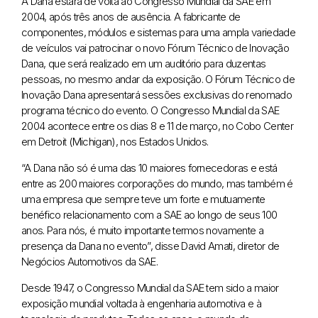
A Dana estará de volta ao Congresso Mundial da SAE em
2004, após três anos de ausência. A fabricante de
componentes, módulos e sistemas para uma ampla variedade
de veículos vai patrocinar o novo Fórum Técnico de Inovação
Dana, que será realizado em um auditório para duzentas
pessoas, no mesmo andar da exposição. O Fórum Técnico de
Inovação Dana apresentará sessões exclusivas do renomado
programa técnico do evento. O Congresso Mundial da SAE
2004 acontece entre os dias 8 e 11 de março, no Cobo Center
em Detroit (Michigan), nos Estados Unidos.
“A Dana não só é uma das 10 maiores fornecedoras e está
entre as 200 maiores corporações do mundo, mas também é
uma empresa que sempre teve um forte e mutuamente
benéfico relacionamento com a SAE ao longo de seus 100
anos. Para nós, é muito importante termos novamente a
presença da Dana no evento”, disse David Amati, diretor de
Negócios Automotivos da SAE.
Desde 1947, o Congresso Mundial da SAE tem sido a maior
exposição mundial voltada à engenharia automotiva e à