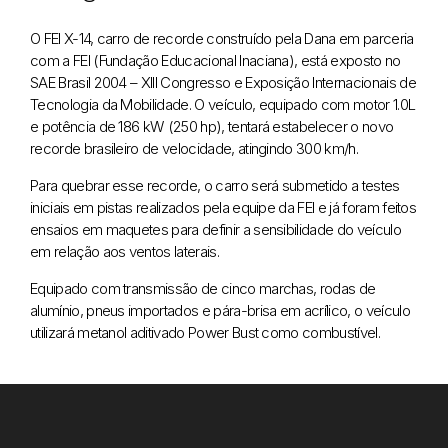
O FEI X-14, carro de recorde construído pela Dana em parceria
com a FEI (Fundação Educacional Inaciana), está exposto no
SAE Brasil 2004 – XIII Congresso e Exposição Internacionais de
Tecnologia da Mobilidade. O veículo, equipado com motor 1.0L
e potência de 186 kW (250 hp), tentará estabelecer o novo
recorde brasileiro de velocidade, atingindo 300 km/h.
Para quebrar esse recorde, o carro será submetido a testes
iniciais em pistas realizados pela equipe da FEI e já foram feitos
ensaios em maquetes para definir a sensibilidade do veículo
em relação aos ventos laterais.
Equipado com transmissão de cinco marchas, rodas de
alumínio, pneus importados e pára-brisa em acrílico, o veículo
utilizará metanol aditivado Power Bust como combustível.