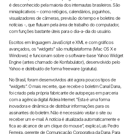
é desconhecido pela maioria dos internautas brasileiros. São
miniaplicativos – como relógios, calendários, joguinhos,
visualizadores de câmeras, previsão do tempo e boletins de
notícias -, que flutuam pela área de trabalho do computador,
com funções bastante úteis para o dia-a-dia do usuário.
Escritos em linguagem JavaScript e XML e com gráficos
avançados, os “widgets” são multiplataforma (Mac OS X e
Windows) e funcionam sobre o software-base Yahoo Widget
Engine (antes chamado de Konfabulator), desenvolvido pelo
Yahoo e distribuído de forma freeware (gratuita).
No Brasil, foram desenvolvidos até agora poucos tipos de
“widgets”. O mais recente, que recebe o boletim Canal Dana,
foi criado pela própria fabricante de autopeças em parceria
com a agência digital Aldeia Internet. “Esta é uma forma
inovadora e dinâmica de distribuir informações para os
assinantes do boletim. Não é necessário visitar o site ou
receber um e-mail. A notícia é atualizada automaticamente e
fica ao alcance de um clique do mouse”, explica Luis Pedro
Ferreira, gerente de Comunicação Corporativa da Dana. Para