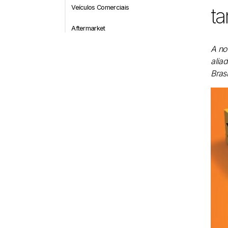
Veículos Comerciais
t
Aftermarket
A no
alia
Brasi