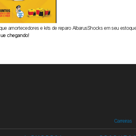
que amortecedores e kits de reparo AlbarusShocks em seu estoqu
ue chegando!
Carreiras