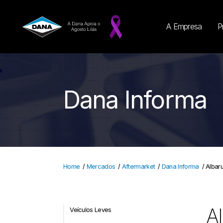
A Empresa
P
Dana Informa
Home
/
Mercados
/
Aftermarket
/
Dana Informa
/
Albar
Al
Veículos Leves