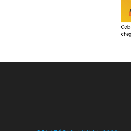
Colo
cheg