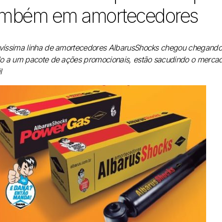
ambém em amortecedores
víssima linha de amortecedores AlbarusShocks chegou chegando. 
do a um pacote de ações promocionais, estão sacudindo o mercad
l