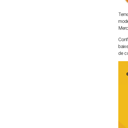
Temo
mode
Merc
Conf
baix
de c