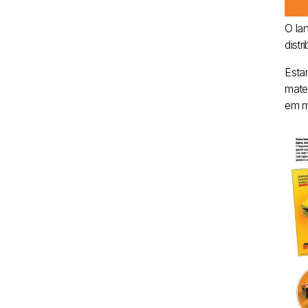
O la
distr
Esta
mate
em m