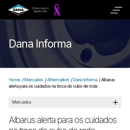
Dana Informa
Home
/
Mercados
/
Aftermarket
/
Dana Informa
/
Albarus
alerta para os cuidados na troca do cubo de roda
Mercados
Albarus alerta para os cuidados