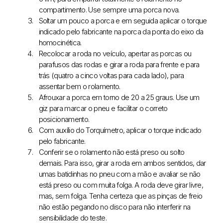
compartimento. Use sempre uma porca nova.
Soltar um pouco a porca e em seguida aplicar o torque
indicado pelo fabricante na porca da ponta do eixo da
homocinética.
Recolocar a roda no veículo, apertar as porcas ou
parafusos das rodas e girar a roda para frente e para
trás (quatro a cinco voltas para cada lado), para
assentar bem o rolamento.
Afrouxar a porca em torno de 20 a 25 graus. Use um
giz para marcar o pneu e facilitar o correto
posicionamento.
Com auxílio do Torquímetro, aplicar o torque indicado
pelo fabricante.
Conferir se o rolamento não está preso ou solto
demais. Para isso, girar a roda em ambos sentidos, dar
umas batidinhas no pneu com a mão e avaliar se não
está preso ou com muita folga. A roda deve girar livre,
mas, sem folga. Tenha certeza que as pinças de freio
não estão pegando no disco para não interferir na
sensibilidade do teste.