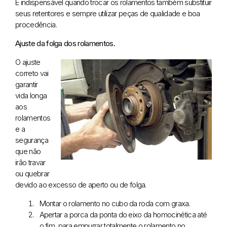
É indispensável quando trocar os rolamentos também substituir
seus retentores e sempre utilizar peças de qualidade e boa
procedência.
Ajuste da folga dos rolamentos.
O ajuste
correto vai
garantir
vida longa
aos
rolamentos
e a
segurança
que não
irão travar
ou quebrar
devido ao excesso de aperto ou de folga.
Montar o rolamento no cubo da roda com graxa.
Apertar a porca da ponta do eixo da homocinética até
o fim, para empurrar totalmente o rolamento no