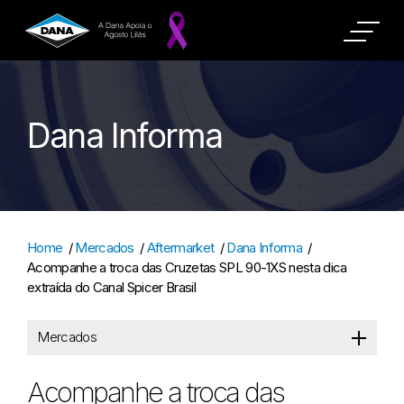
Dana Informa
Home
/
Mercados
/
Aftermarket
/
Dana Informa
/
Acompanhe a troca das Cruzetas SPL 90-1XS nesta dica
extraída do Canal Spicer Brasil
Mercados
Acompanhe a troca das