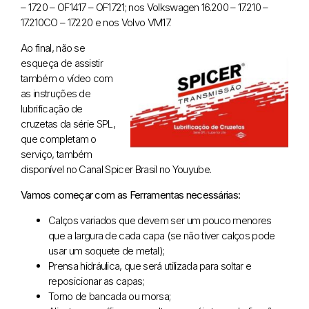
– 1720 – OF1417 – OF1721; nos Volkswagen 16.200 – 17.210 –
17.210CO – 17.220 e nos Volvo VM17.
Ao final, não se
esqueça de assistir
também o vídeo com
as instruções de
lubrificação de
cruzetas da série SPL,
que completam o
serviço, também
disponível no Canal Spicer Brasil no Youyube.
Vamos começar com as Ferramentas necessárias:
Calços variados que devem ser um pouco menores
que a largura de cada capa (se não tiver calços pode
usar um soquete de metal);
Prensa hidráulica, que será utilizada para soltar e
reposicionar as capas;
Torno de bancada ou morsa;