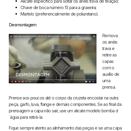
Alicate específico para soltar os anéis trava de fixação;
Chave de boca número 13 para a graxeira;
Martelo (preferencialmente de poliuretano).
Desmontagem
Remova
os anéis
trava e
retire as
capas
com o
auxílio de
uma
prensa.
Prense aos poucos até o corpo da cruzeta encostar na outra
peça, garfo, luva, flange e demais componentes. Se ao final da
prensagem a capa não sair, use um alicate modelo bomba d
´água para retirá-la.
Fique sempre atento ao alinhamento das peças e se uma capa