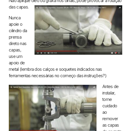
Não aplique óleo ou graxa nos olhais, pode provocar a rotação
das capas.
Nunca
apoie o
cilindro da
prensa
direto nas
capas,
use um
apoio de
metal (lembra dos calços e soquetes indicados nas
ferramentas necessárias no começo das instruções?)
Antes de
instalar,
tome
cuidado
ao
remover
as capas