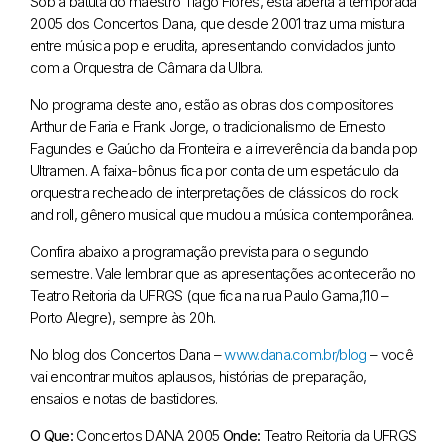
Sob a batuta do maestro Tiago Flores, está aberta a temporada
2005 dos Concertos Dana, que desde 2001 traz uma mistura
entre música pop e erudita, apresentando convidados junto
com a Orquestra de Câmara da Ulbra.
No programa deste ano, estão as obras dos compositores
Arthur de Faria e Frank Jorge, o tradicionalismo de Ernesto
Fagundes e Gaúcho da Fronteira e a irreverência da banda pop
Ultramen. A faixa-bônus fica por conta de um espetáculo da
orquestra recheado de interpretações de clássicos do rock
and roll, gênero musical que mudou a música contemporânea.
Confira abaixo a programação prevista para o segundo
semestre. Vale lembrar que as apresentações acontecerão no
Teatro Reitoria da UFRGS (que fica na rua Paulo Gama,110 –
Porto Alegre), sempre às 20h.
No blog dos Concertos Dana –
www.dana.com.br/blog
– você
vai encontrar muitos aplausos, histórias de preparação,
ensaios e notas de bastidores.
O Que:
Concertos DANA 2005
Onde:
Teatro Reitoria da UFRGS