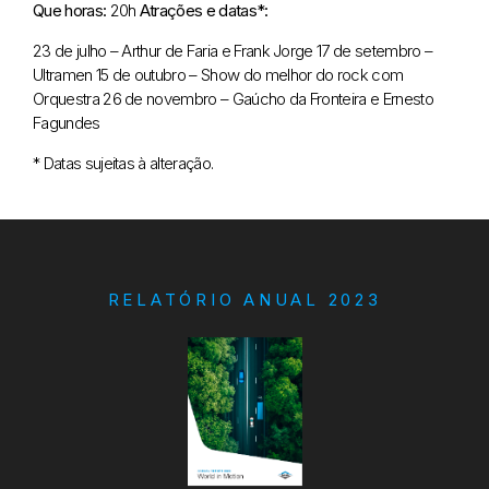
Que horas:
20h
Atrações e datas*:
23 de julho – Arthur de Faria e Frank Jorge
17 de setembro –
Ultramen
15 de outubro – Show do melhor do rock com
Orquestra
26 de novembro – Gaúcho da Fronteira e Ernesto
Fagundes
* Datas sujeitas à alteração.
RELATÓRIO ANUAL 2023