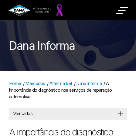
Dana Informa
Home
/
Mercados
/
Aftermarket
/
Dana Informa
/
A
importância do diagnóstico nos serviços de reparação
automotiva
Mercados
A importância do diagnóstico