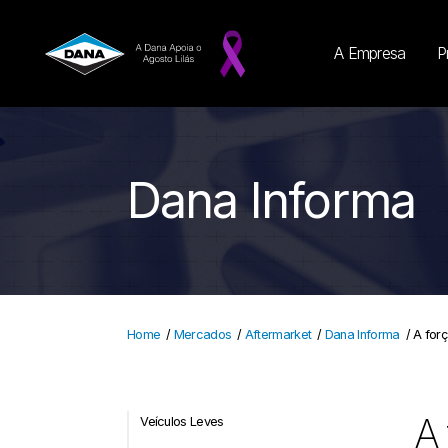
A Empresa
P
Dana Informa
Home
/
Mercados
/
Aftermarket
/
Dana Informa
/
A for
A 
Veículos Leves