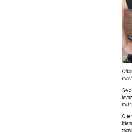
Ofic
mecâ
Se o
leva
mulh
O te
lide
técni