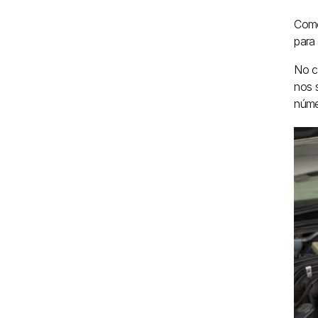
Como
para
No c
nos 
núme