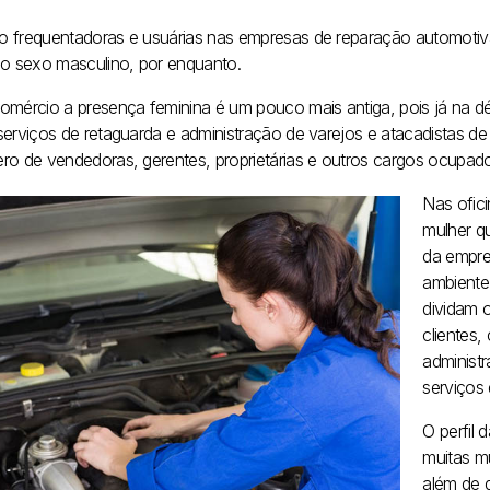
 frequentadoras e usuárias nas empresas de reparação automotiva 
 o sexo masculino, por enquanto.
omércio a presença feminina é um pouco mais antiga, pois já na dé
serviços de retaguarda e administração de varejos e atacadistas d
ro de vendedoras, gerentes, proprietárias e outros cargos ocupado
Nas ofic
mulher q
da empre
ambiente
dividam 
clientes
administ
serviços
O perfil 
muitas m
além de 