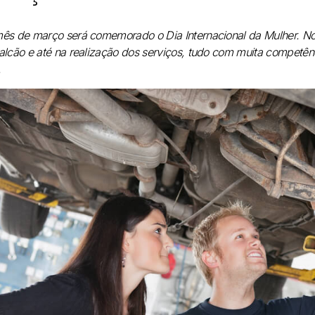
ês de março será comemorado o Dia Internacional da Mulher. No 
alcão e até na realização dos serviços, tudo com muita competên
.