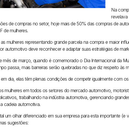
Na compr
revelava
sões de compras no setor, hoje mais de 50% das compras de aut
F de mulheres.
as mulheres representando grande parcela na compra e maior influ
tor automotivo deve reconhecer e adaptar suas estratégias de market
e mês de março, quando é comemorado o Dia Internacional da Mul
mpo passa, mais barreiras serão quebradas no que diz respeito às m
 em dia, elas têm plenas condições de competir igualmente com os h
s mulheres em todos os setores do mercado automotivo, motoristas
plicativos, trabalhando na indústria automotiva, gerenciando gran
 a cadeia automotiva.
tal um olhar diferenciado em sua empresa para esta importante (e v
mas sugestões: