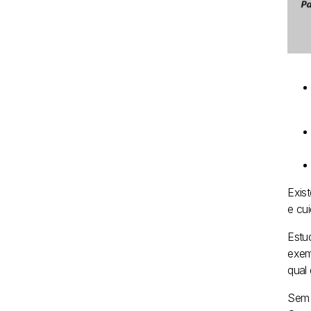
Exis
e cu
Estu
exem
qual
Sem 