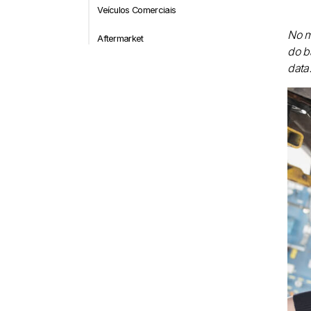
Veículos Comerciais
No m
Aftermarket
do b
data