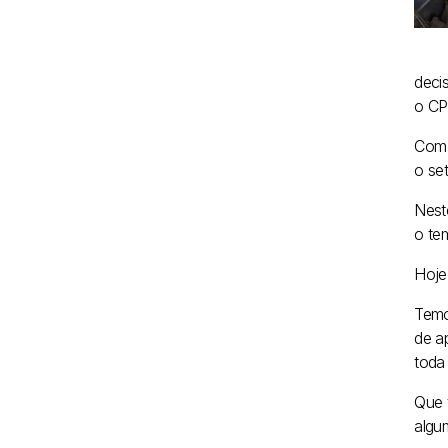
deci
o CP
Com 
o se
Nest
o te
Hoje
Temo
de a
toda
Que 
algu