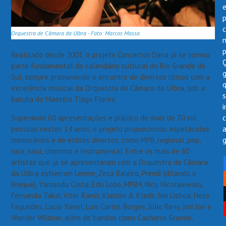
p
Orquestra de Câmara da Ulbra - Foto: Marcos Massa
Realizado desde 2001, o projeto Concertos Dana já se tornou
parte fundamental do calendário cultural do Rio Grande do
Sul, sempre promovendo o encontro de diversos ritmos com a
excelência musical da Orquestra de Câmara da Ulbra, sob a
batuta do Maestro Tiago Flores.
i
Superando 60 apresentações e público de mais de 70 mil
pessoas nestes 14 anos, o projeto proporcionou espetáculos
memoráveis e de estilos diversos, como MPB, regional, pop,
g
rock, soul, chorinho e instrumental. Entre os mais de 60
artistas que já se apresentaram com a Orquestra de Câmara
da Ulbra estiveram Lenine, Zeca Baleiro, Premê (ditando o
Breque), Yamandu Costa, Edu Lobo, MPB4, Nico Nicolaiewsky,
Fernanda Takai, Vitor Ramil, Kleiton & Kledir, Nei Lisboa, Neto
Fagundes, Lucio Yanel, Luis Carlos Borges, Júlio Reny, Jimi Joe e
Wander Wildner, além de bandas como Cachorro Grande,